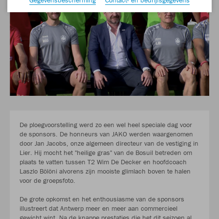
De ploegvoorstelling werd zo een wel heel speciale dag voor
de sponsors. De honneurs van JAKO werden waargenomen
door Jan Jacobs, onze algemeen directeur van de vestiging in
Lier. Hij mocht het "heilige gras" van de Bosuil betreden om
plaats te vatten tussen T2 Wim De Decker en hoofdcoach
Laszlo Bölöni alvorens zijn mooiste glimlach boven te halen
voor de groepsfoto.
De grote opkomst en het enthousiasme van de sponsors
illustreert dat Antwerp meer en meer aan commercieel
gewicht wint. Na de knappe prestaties die het dit seizoen al