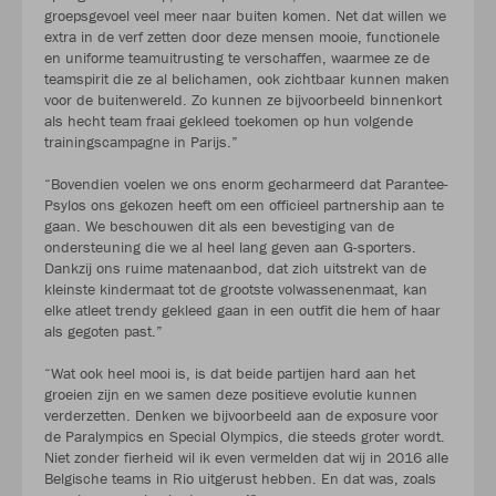
groepsgevoel veel meer naar buiten komen. Net dat willen we
extra in de verf zetten door deze mensen mooie, functionele
en uniforme teamuitrusting te verschaffen, waarmee ze de
teamspirit die ze al belichamen, ook zichtbaar kunnen maken
voor de buitenwereld. Zo kunnen ze bijvoorbeeld binnenkort
als hecht team fraai gekleed toekomen op hun volgende
trainingscampagne in Parijs.”
“Bovendien voelen we ons enorm gecharmeerd dat Parantee-
Psylos ons gekozen heeft om een officieel partnership aan te
gaan. We beschouwen dit als een bevestiging van de
ondersteuning die we al heel lang geven aan G-sporters.
Dankzij ons ruime matenaanbod, dat zich uitstrekt van de
kleinste kindermaat tot de grootste volwassenenmaat, kan
elke atleet trendy gekleed gaan in een outfit die hem of haar
als gegoten past.”
“Wat ook heel mooi is, is dat beide partijen hard aan het
groeien zijn en we samen deze positieve evolutie kunnen
verderzetten. Denken we bijvoorbeeld aan de exposure voor
de Paralympics en Special Olympics, die steeds groter wordt.
Niet zonder fierheid wil ik even vermelden dat wij in 2016 alle
Belgische teams in Rio uitgerust hebben. En dat was, zoals