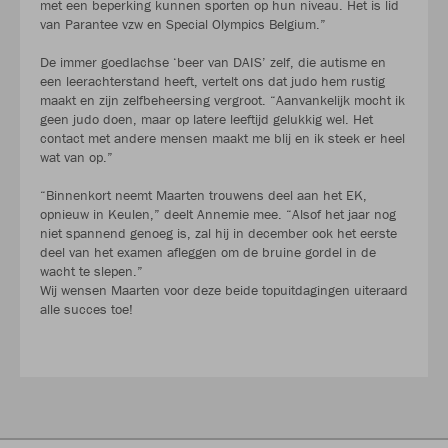
met een beperking kunnen sporten op hun niveau. Het is lid
van Parantee vzw en Special Olympics Belgium.”
De immer goedlachse ‘beer van DAIS’ zelf, die autisme en
een leerachterstand heeft, vertelt ons dat judo hem rustig
maakt en zijn zelfbeheersing vergroot. “Aanvankelijk mocht ik
geen judo doen, maar op latere leeftijd gelukkig wel. Het
contact met andere mensen maakt me blij en ik steek er heel
wat van op.”
“Binnenkort neemt Maarten trouwens deel aan het EK,
opnieuw in Keulen,” deelt Annemie mee. “Alsof het jaar nog
niet spannend genoeg is, zal hij in december ook het eerste
deel van het examen afleggen om de bruine gordel in de
wacht te slepen.”
Wij wensen Maarten voor deze beide topuitdagingen uiteraard
alle succes toe!