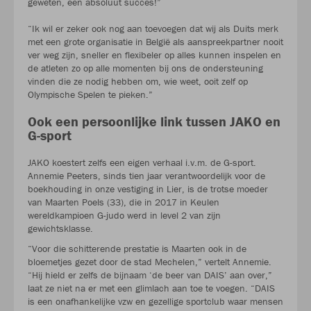
geweten, een absoluut succes!”
“Ik wil er zeker ook nog aan toevoegen dat wij als Duits merk
met een grote organisatie in België als aanspreekpartner nooit
ver weg zijn, sneller en flexibeler op alles kunnen inspelen en
de atleten zo op alle momenten bij ons de ondersteuning
vinden die ze nodig hebben om, wie weet, ooit zelf op
Olympische Spelen te pieken.”
Ook een persoonlijke link tussen JAKO en
G-sport
JAKO koestert zelfs een eigen verhaal i.v.m. de G-sport.
Annemie Peeters, sinds tien jaar verantwoordelijk voor de
boekhouding in onze vestiging in Lier, is de trotse moeder
van Maarten Poels (33), die in 2017 in Keulen
wereldkampioen G-judo werd in level 2 van zijn
gewichtsklasse.
“Voor die schitterende prestatie is Maarten ook in de
bloemetjes gezet door de stad Mechelen,” vertelt Annemie.
“Hij hield er zelfs de bijnaam ‘de beer van DAIS’ aan over,”
laat ze niet na er met een glimlach aan toe te voegen. “DAIS
is een onafhankelijke vzw en gezellige sportclub waar mensen