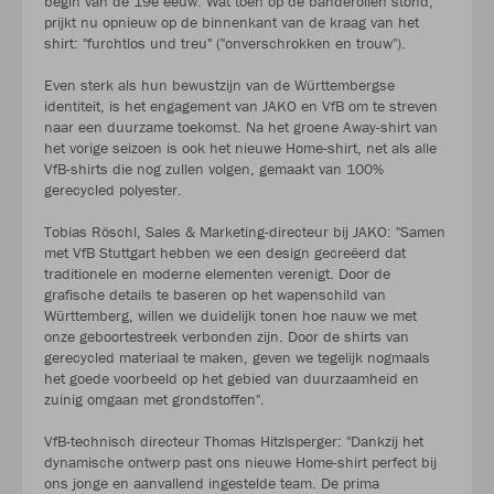
begin van de 19e eeuw. Wat toen op de banderollen stond,
prijkt nu opnieuw op de binnenkant van de kraag van het
shirt: "furchtlos und treu" ("onverschrokken en trouw").
Even sterk als hun bewustzijn van de Württembergse
identiteit, is het engagement van JAKO en VfB om te streven
naar een duurzame toekomst. Na het groene Away-shirt van
het vorige seizoen is ook het nieuwe Home-shirt, net als alle
VfB-shirts die nog zullen volgen, gemaakt van 100%
gerecycled polyester.
Tobias Röschl, Sales & Marketing-directeur bij JAKO: "Samen
met VfB Stuttgart hebben we een design gecreëerd dat
traditionele en moderne elementen verenigt. Door de
grafische details te baseren op het wapenschild van
Württemberg, willen we duidelijk tonen hoe nauw we met
onze geboortestreek verbonden zijn. Door de shirts van
gerecycled materiaal te maken, geven we tegelijk nogmaals
het goede voorbeeld op het gebied van duurzaamheid en
zuinig omgaan met grondstoffen".
VfB-technisch directeur Thomas Hitzlsperger: "Dankzij het
dynamische ontwerp past ons nieuwe Home-shirt perfect bij
ons jonge en aanvallend ingestelde team. De prima