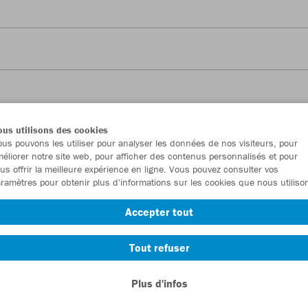
us utilisons des cookies
us pouvons les utiliser pour analyser les données de nos visiteurs, pour
éliorer notre site web, pour afficher des contenus personnalisés et pour
us offrir la meilleure expérience en ligne. Vous pouvez consulter vos
ered into for the purchase of the following
ramètres pour obtenir plus d'informations sur les cookies que nous utiliso
Accepter tout
Tout refuser
Plus d'infos