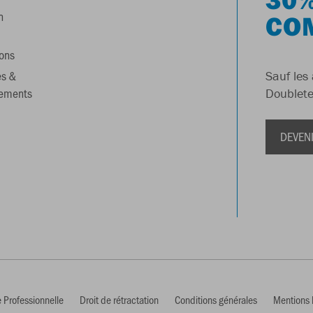
n
CO
ons
es &
Sauf les 
gements
Doublete
DEVEN
 Professionnelle
Droit de rétractation
Conditions générales
Mentions 