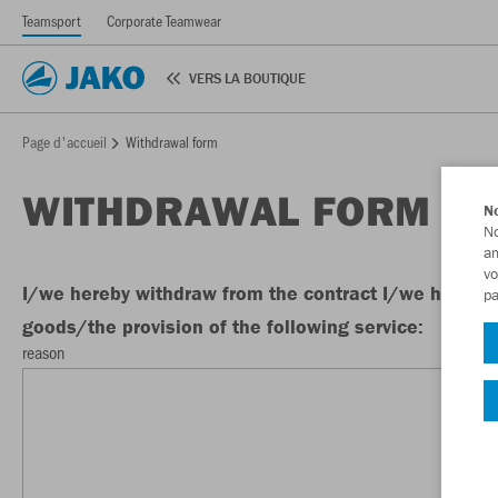
Teamsport
Corporate Teamwear
VERS LA BOUTIQUE
Page d'accueil
Withdrawal form
WITHDRAWAL FORM
No
No
am
vo
I/we hereby withdraw from the contract I/we have ent
pa
goods/the provision of the following service:
reason