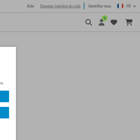
Aide
Devenez membre du club
Identifiez-vous
FR
1
ns.