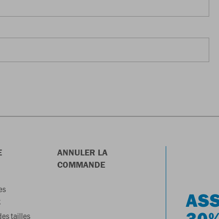
E
ANNULER LA
COMMANDE
es
ASS
x
30%
es tailles