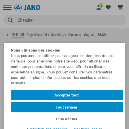
1
Chercher
RETOUR
Page d'accueil
Newsblog
Concours – Gagnez le RS89
Nous utilisons des cookies
Nous pouvons les utiliser pour analyser les données de nos
visiteurs, pour améliorer notre site web, pour afficher des
Concours – Gagnez le RS89
contenus personnalisés et pour vous offrir la meilleure
expérience en ligne. Vous pouvez consulter vos paramètres
Les conditions de participation suivantes s'appliquent :
pour obtenir plus d'informations sur les cookies que nous
utilisons.
Accepter tout
Tout refuser
Plus d'infos
Protection des données
Mentions légales