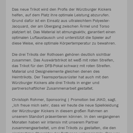
Das neue Trikot wird den Profis der Würzburger Kickers
helfen, auf dem Platz ihre optimale Leistung abzurufen.
Grund dafür ist ein Einsatz aus ultraleichtem Polyester-
Jacquard, der am Übergang zwischen Ärmel und Torso
platziert ist. Das Material ist atmungsaktiv, garantiert einen
optimalen Luftaustausch und unterstützt die Spieler auf
diese Weise, eine optimale Körpertemperatur zu bewahren.
Die drei Trikots der Rothosen gehören deutlich sichtbar
zusammen. Das Auswärtstrikot ist weiß mit roten Streifen,
das Trikot für den DFB-Pokal schwarz mit roten Streifen.
Material und Designelemente gleichen denen des
Heimtrikots. Der Teamsportausrüster hat auch mit den
Würzburger Kickers alle drei Trikots in enger und
partnerschaftlicher Zusammenarbeit gestaltet.
Christoph Rohmer, Sponsoring | Promotion bei JAKO, sagt.
„Ich freue mich sehr, dass wir heute die neue Spielkleidung
der Würzburger Kickers in diesem großen Rahmen an
unserem Standort präsentieren können. In den vergangenen
Monaten haben wir intensiv mit unserem Partner
zusammengearbeitet, um drei Trikots zu gestalten, die den