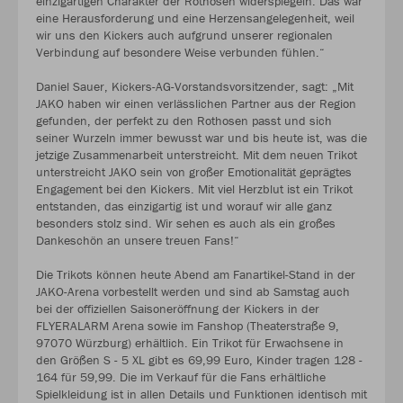
einzigartigen Charakter der Rothosen widerspiegeln. Das war
eine Herausforderung und eine Herzensangelegenheit, weil
wir uns den Kickers auch aufgrund unserer regionalen
Verbindung auf besondere Weise verbunden fühlen.“
Daniel Sauer, Kickers-AG-Vorstandsvorsitzender, sagt: „Mit
JAKO haben wir einen verlässlichen Partner aus der Region
gefunden, der perfekt zu den Rothosen passt und sich
seiner Wurzeln immer bewusst war und bis heute ist, was die
jetzige Zusammenarbeit unterstreicht. Mit dem neuen Trikot
unterstreicht JAKO sein von großer Emotionalität geprägtes
Engagement bei den Kickers. Mit viel Herzblut ist ein Trikot
entstanden, das einzigartig ist und worauf wir alle ganz
besonders stolz sind. Wir sehen es auch als ein großes
Dankeschön an unsere treuen Fans!“
Die Trikots können heute Abend am Fanartikel-Stand in der
JAKO-Arena vorbestellt werden und sind ab Samstag auch
bei der offiziellen Saisoneröffnung der Kickers in der
FLYERALARM Arena sowie im Fanshop (Theaterstraße 9,
97070 Würzburg) erhältlich. Ein Trikot für Erwachsene in
den Größen S - 5 XL gibt es 69,99 Euro, Kinder tragen 128 -
164 für 59,99. Die im Verkauf für die Fans erhältliche
Spielkleidung ist in allen Details und Funktionen identisch mit