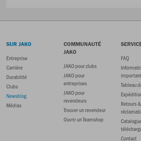
SUR JAKO
COMMUNAUTÉ
SERVIC
JAKO
Entreprise
FAQ
JAKO pour clubs
Carrière
Informati
JAKO pour
importan
Durabilité
entreprises
Tableau de
Clubs
JAKO pour
Expéditio
Newsblog
revendeurs
Retours &
Médias
Trouver un revendeur
réclamati
Ouvrir un Teamshop
Catalogu
téléchar
Contact