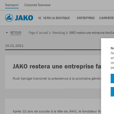
Teamsport
Corporate Teamwear
VERS LA BOUTIQUE
ENTREPRISE
CARRIÈR
Page d'accueil
Newsblog
JAKO restera une entreprise familia
RETOUR
15.01.2021
No
No
am
vo
JAKO restera une entreprise familia
pa
Rudi Sprügel transmet la présidence à la prochaine génération.
Après 32 ans de succès à la tête de JAKO, le fondateur Rudi Sprüg