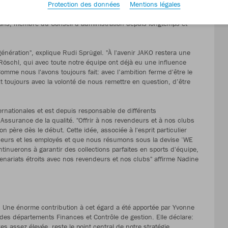
Protection des données
Mentions légales
st composée des nouveaux membres suivants: Nadine Sprügel (37
ns, vice-présidente et responsable Finances et Personnel),
 ans, membre du Conseil d’administration depuis longtemps et
génération", explique Rudi Sprügel. "À l'avenir JAKO restera une
 Röschl, qui avec toute notre équipe ont déjà eu une influence
omme nous l'avons toujours fait: avec l’ambition ferme d'être le
Et toujours avec la volonté de nous remettre en question, d’être
ernationales et est depuis responsable de différents
Assurance de la qualité. "Offrir à nos revendeurs et à nos clubs
 père dès le début. Cette idée, associée à l'esprit particulier
sseurs et les employés et que nous résumons sous la devise ‘WE
tinuerons à garantir des collections parfaites en sports d'équipe,
enariats étroits avec nos revendeurs et nos clubs" affirme Nadine
 Une énorme contribution à cet égard a été apportée par Yvonne
 des départements Finances et Contrôle de gestion. Elle déclare:
 assez élevée, reste le point central de notre stratégie