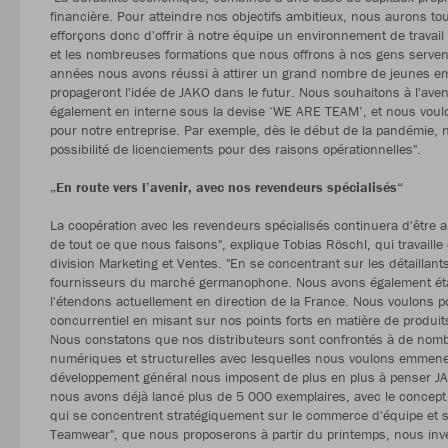
financière. Pour atteindre nos objectifs ambitieux, nous aurons t
efforçons donc d'offrir à notre équipe un environnement de travail
et les nombreuses formations que nous offrons à nos gens servent
années nous avons réussi à attirer un grand nombre de jeunes e
propageront l'idée de JAKO dans le futur. Nous souhaitons à l'ave
également en interne sous la devise ‘WE ARE TEAM’, et nous voulo
pour notre entreprise. Par exemple, dès le début de la pandémie,
possibilité de licenciements pour des raisons opérationnelles".
„En route vers l’avenir, avec nos revendeurs spécialisés“
La coopération avec les revendeurs spécialisés continuera d'être 
de tout ce que nous faisons", explique Tobias Röschl, qui travaille
division Marketing et Ventes. "En se concentrant sur les détaillan
fournisseurs du marché germanophone. Nous avons également étab
l'étendons actuellement en direction de la France. Nous voulon
concurrentiel en misant sur nos points forts en matière de produits 
Nous constatons que nos distributeurs sont confrontés à de nomb
numériques et structurelles avec lesquelles nous voulons emmener 
développement général nous imposent de plus en plus à penser JA
nous avons déjà lancé plus de 5 000 exemplaires, avec le concep
qui se concentrent stratégiquement sur le commerce d'équipe et su
Teamwear", que nous proposerons à partir du printemps, nous inve