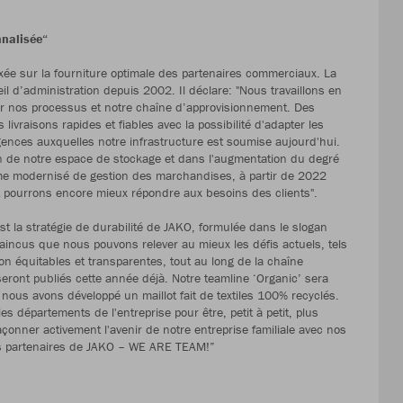
nalisée“
axée sur la fourniture optimale des partenaires commerciaux. La
l d’administration depuis 2002. Il déclare: "Nous travaillons en
er nos processus et notre chaîne d’approvisionnement. Des
vraisons rapides et fiables avec la possibilité d'adapter les
igences auxquelles notre infrastructure est soumise aujourd'hui.
ion de notre espace de stockage et dans l'augmentation du degré
stème modernisé de gestion des marchandises, à partir de 2022
pourrons encore mieux répondre aux besoins des clients".
t la stratégie de durabilité de JAKO, formulée dans le slogan
aincus que nous pouvons relever au mieux les défis actuels, tels
on équitables et transparentes, tout au long de la chaîne
eront publiés cette année déjà. Notre teamline ‘Organic’ sera
d’ nous avons développé un maillot fait de textiles 100% recyclés.
es départements de l'entreprise pour être, petit à petit, plus
çonner activement l'avenir de notre entreprise familiale avec nos
es partenaires de JAKO – WE ARE TEAM!”