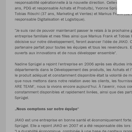
responsabilité opérationnelle à la nouvelle direction. Celle-ci e
ans, PDG et responsable Achats et Produits), Yvonne Sprügel (36 a
Tobias Röschl (37 ans, Marketing et Ventes) et Markus Frank (52
responsable Digitalisation et Logistique).
"Je suis ravi de pouvoir maintenant passer le relais à la prochaine 
entreprise familiale et mes filles ainsi que Markus Frank et Tobias
décisive sur notre développement, feront avancer l'idée de JAKO. C
partenaire parfait pour toutes les équipes et tous les revendeurs. 
ouverts aux innovations et de nous développer ensemble".
Nadine Sprügel a rejoint l'entreprise en 2006 après ses études int
départements dans le Développement des produits, les Achats et l’
le produit adéquat et constamment disponible était la volonté de mon
que nous mettons dans notre relation avec les clients, les fourni
ARE TEAM’, nous la vivons encore aujourd'hui. À l'avenir, nous con
constamment disponibles et rapidement livrées, ainsi que des part
Sprügel.
„Nous comptons sur notre équipe“
JAKO est une entreprise en bonne santé et économiquement forte.
Sprügel. Elle a rejoint JAKO en 2007 et a été responsable dès lors
"La durabilité économique, combinée à une base de capitaux propres