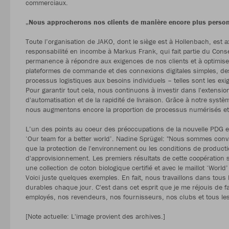
commerciaux.
„Nous approcherons nos clients de manière encore plus person
Toute l’organisation de JAKO, dont le siège est à Hollenbach, est 
responsabilité en incombe à Markus Frank, qui fait partie du Consei
permanence à répondre aux exigences de nos clients et à optimis
plateformes de commande et des connexions digitales simples, des li
processus logistiques aux besoins individuels – telles sont les ex
Pour garantir tout cela, nous continuons à investir dans l'extens
d'automatisation et de la rapidité de livraison. Grâce à notre sy
nous augmentons encore la proportion de processus numérisés et 
L’un des points au coeur des préoccupations de la nouvelle PDG es
‘Our team for a better world’. Nadine Sprügel: "Nous sommes conv
que la protection de l'environnement ou les conditions de producti
d'approvisionnement. Les premiers résultats de cette coopération s
une collection de coton biologique certifié et avec le maillot ‘Worl
Voici juste quelques exemples. En fait, nous travaillons dans tous l
durables chaque jour. C'est dans cet esprit que je me réjouis de fa
employés, nos revendeurs, nos fournisseurs, nos clubs et tous l
[Note actuelle: L'image provient des archives.]