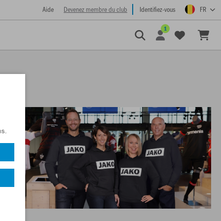
Aide
Devenez membre du club
Identifiez-vous
FR
1
ns.