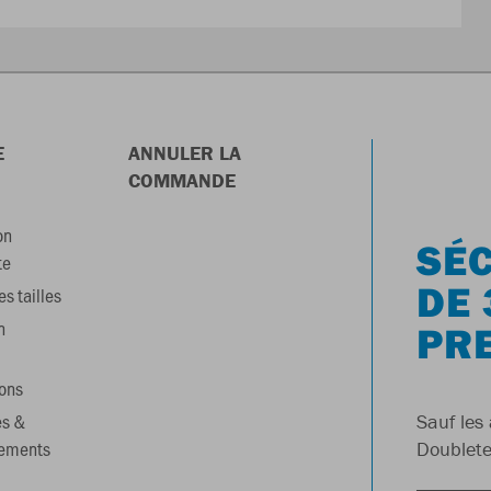
E
ANNULER LA
COMMANDE
on
SÉC
te
DE 
s tailles
n
PR
ons
es &
Sauf les 
gements
Doublete