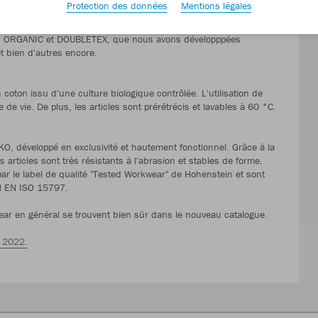
Protection des données
Mentions légales
ésentons sur 128 pages des vêtements d'équipe professionnels
mlines ORGANIC et DOUBLETEX, que nous avons développpées
t bien d'autres encore.
coton issu d'une culture biologique contrôlée. L'utilisation de
de vie. De plus, les articles sont prérétrécis et lavables à 60 °C.
, développé en exclusivité et hautement fonctionnel. Grâce à la
 articles sont très résistants à l'abrasion et stables de forme.
par le label de qualité "Tested Workwear" de Hohenstein et sont
IN EN ISO 15797.
ear en général se trouvent bien sûr dans le nouveau catalogue.
 2022.