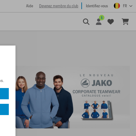
Aide
Devenez membre du club
Identifiez-vous
FR
1
ns.