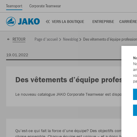
Teamsport
Corporate Teamwear
VERS LA BOUTIQUE
ENTREPRISE
CARRIÈR
Page d'accueil
Newsblog
Des vêtements d’équipe professionnel
RETOUR
19.01.2022
No
No
am
vo
Des vêtements d’équipe professionne
pa
Le nouveau catalogue JAKO Corporate Teamwear est disponible ma
Qu’est-ce qui fait la force d’une équipe? Des objectifs communs, l
chose ensemble. Chaque équipe est unique – et a donc besoin d’