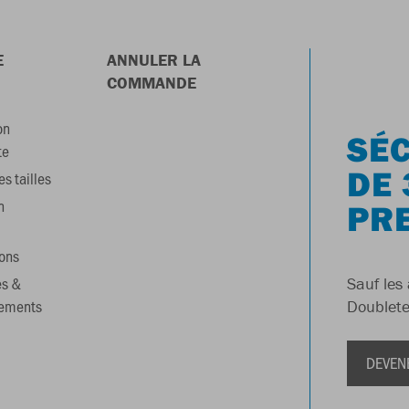
E
ANNULER LA
COMMANDE
on
SÉC
te
DE 
s tailles
n
PR
ons
es &
Sauf les 
gements
Doublete
DEVEN