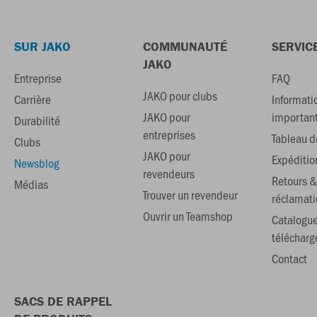
SUR JAKO
COMMUNAUTÉ
SERVIC
JAKO
Entreprise
FAQ
JAKO pour clubs
Carrière
Informati
JAKO pour
importan
Durabilité
entreprises
Tableau de
Clubs
JAKO pour
Expéditio
Newsblog
revendeurs
Retours &
Médias
Trouver un revendeur
réclamati
Ouvrir un Teamshop
Catalogu
téléchar
Contact
SACS DE RAPPEL