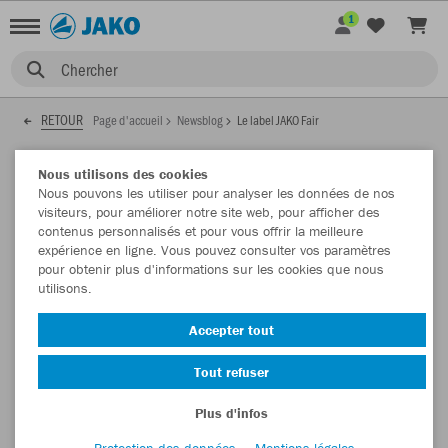
1
Chercher
RETOUR
Page d'accueil
Newsblog
Le label JAKO Fair
01.09.2021
Nous utilisons des cookies
Nous pouvons les utiliser pour analyser les données de nos
visiteurs, pour améliorer notre site web, pour afficher des
contenus personnalisés et pour vous offrir la meilleure
Le label JAKO Fair
expérience en ligne. Vous pouvez consulter vos paramètres
pour obtenir plus d'informations sur les cookies que nous
Vous avez déjà découvert le label JAKO Fair dans notre
utilisons.
catalogue ou onlineshop?
Accepter tout
Tout refuser
Plus d'infos
Protection des données
Mentions légales