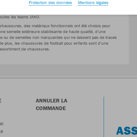
Protection des données
Mentions légales
lus diverses. Des sneakers classiques aux chaussures de sport
extrêmement variée, un look moderne et les éléments de design
outes les teams JAKO.
s chaussures, des matériaux fonctionnels ont été choisis pour
une semelle extérieure stabilisante de haute qualité, d'une
ble ou de semelles non marquantes qui ne laissent pas de traces
e plus, les chaussures de football pour enfants sont d'une
l assortiment de chaussures.
E
ANNULER LA
COMMANDE
on
ASS
te