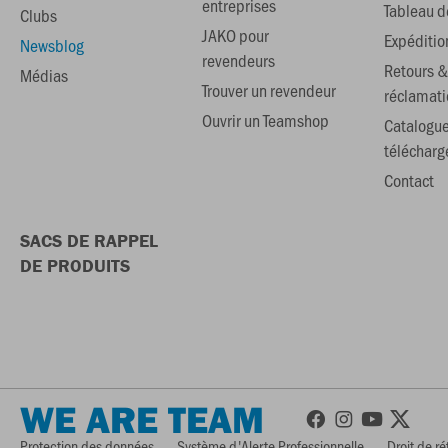
entreprises
Tableau de
Clubs
JAKO pour
Expéditio
Newsblog
revendeurs
Retours &
Médias
Trouver un revendeur
réclamati
Ouvrir un Teamshop
Catalogu
téléchar
Contact
SACS DE RAPPEL
DE PRODUITS
WE ARE TEAM
Protection des données
Système d'Alerte Professionnelle
Droit de ré