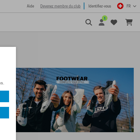
Aide
Devenez membre du club
Identifiez-vous
FR
1
ns.