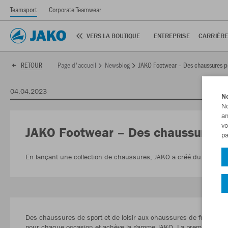
Teamsport
Corporate Teamwear
VERS LA BOUTIQUE
ENTREPRISE
CARRIÈR
Page d'accueil
Newsblog
JAKO Footwear – Des chaussures po
RETOUR
04.04.2023
No
No
am
vo
JAKO Footwear – Des chaussures p
pa
En lançant une collection de chaussures, JAKO a créé du même 
Des chaussures de sport et de loisir aux chaussures de football p
pour chaque occasion et achève la gamme JAKO. La première colle