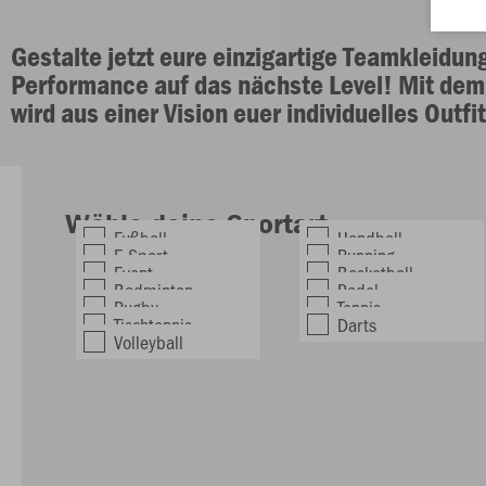
Gestalte jetzt eure einzigartige Teamkleidun
Performance auf das nächste Level! Mit de
wird aus einer Vision euer individuelles Outfit
Wähle deine Sportart:
Fußball
Handball
E-Sport
Running
Event
Basketball
Badminton
Padel
Rugby
Tennis
Tischtennis
Darts
Volleyball