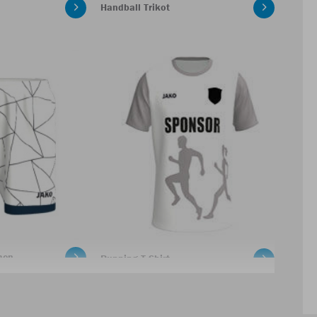
Handball Trikot
men
Running T-Shirt