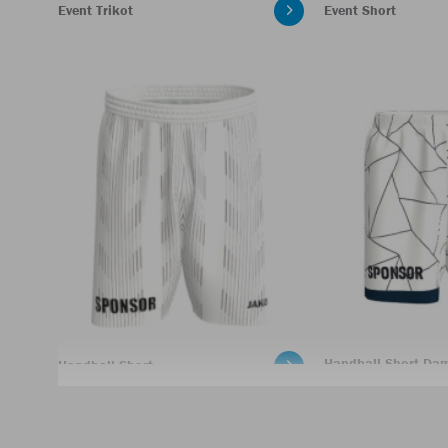
Event Trikot
Event Short
Handball Short Da
Handball Short