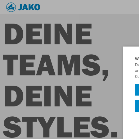
DEINE
TEAMS,
W
Du
an
Co
DEINE
STYLES.