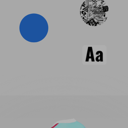
Basketball Short
E-Sport Trikot