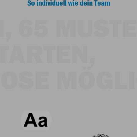
So individuell wie dein Team
,
65 MUSTE
TARTEN,
OSE MÖGLI
Running Tanktop
Running Longsleev