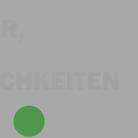
R,
CHKEITEN
e
Basketball Trikot