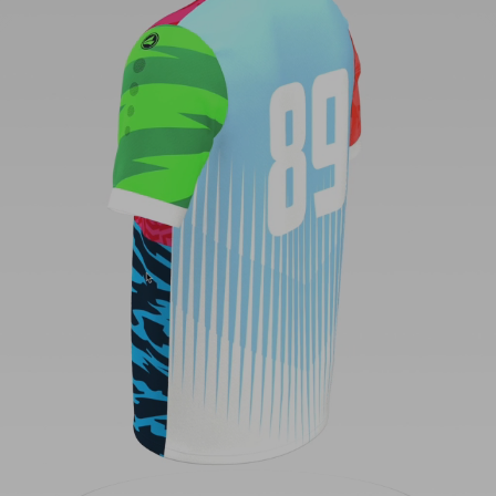
Rugby Short
Padel T-Shirt
Padel Tanktop
Padel Longsleeve