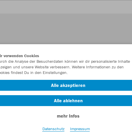
ir verwenden Cookies
rch die Analyse der Besucherdaten können wir dir personalisierte Inhalte
zeigen und unsere Website verbessern. Weitere Informationen zu den
okies findest Du in den Einstellungen.
Alle akzeptieren
Alle ablehnen
mehr Infos
Datenschutz
Impressum