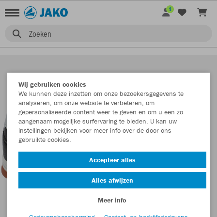
1
Zoeken
Wij gebruiken cookies
We kunnen deze inzetten om onze bezoekersgegevens te
analyseren, om onze website te verbeteren, om
gepersonaliseerde content weer te geven en om u een zo
aangenaam mogelijke surfervaring te bieden. U kan uw
instellingen bekijken voor meer info over de door ons
gebruikte cookies.
Accepteer alles
Alles afwijzen
Meer info
Gegevensbescherming
Contact- en bedrijfsgegevens