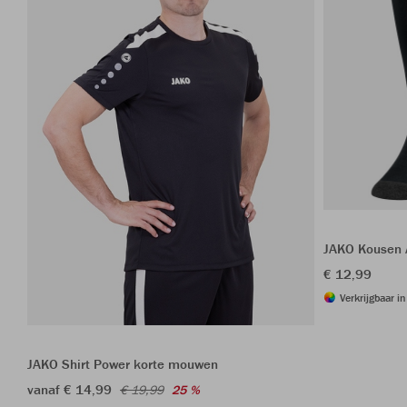
JAKO Kousen 
€ 12,99
Verkrijgbaar i
JAKO Shirt Power korte mouwen
vanaf € 14,99
€ 19,99
25 %