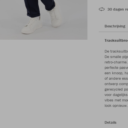
30 dagen r
Beschrijving
Tracksuitbro
De tracksuitb
De smalle pij
retro-charme.
perfecte pasv
een knoop, haa
of andere ess
ontwerp compl
gerecycled pol
voor dagelijks
vibes met mod
look opnieuw.
Details