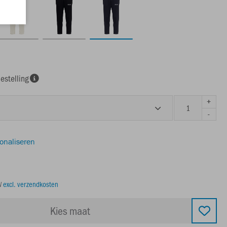
estelling
+
-
sonaliseren
TW
excl. verzendkosten
Kies maat