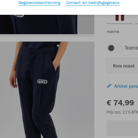
Gegevensbescherming
Contact- en bedrijfsgegevens
marine
Teamb
Kies maat
Artikel per
€ 74,99
Prijs incl. 21% B