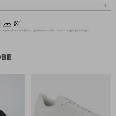
op lage temperatuur
Strijken op lage temperatuur
Niet chemisch reinigen/geen droogkuis
OBE