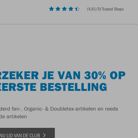
(
4,61
/5) Trusted Shops
ZEKER JE VAN 30% OP
EERSTE BESTELLING
derd fan-, Organic- & Doubletex-artikelen en reeds
de artikelen
NU LID VAN DE CLUB