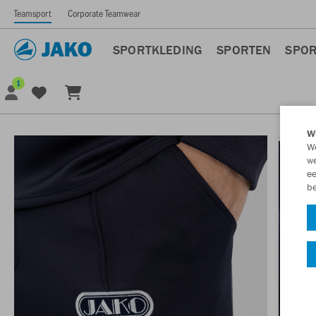
Teamsport
Corporate Teamwear
SPORTKLEDING
SPORTEN
SPOR
1
Wi
We
we
ee
be