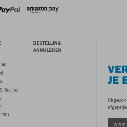
E
BESTELLING
ANNULEREN
info
VER
el
JE 
n
& Klachten
&
Uitgezon
s
afgeprijs
r ons
WORD 