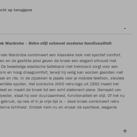
echt op teruggave
ek Wardrobe – Retro-stijl ontmoet moderne functionaliteit
roek Wardrobe combineert een klassieke look met sportief comfort.
pen en de gestikte plooi geven de broek een elegant silhouet met
 De tweedelige elastische tailleband met trekkoord zorgt voor een
orm en hoog draagcomfort, terwijl hij veilig kan worden gesloten met
k en rits. In de zijzakken is plaats voor je mobiele telefoon, sleutels
entiële spullen. Het iconische JAKO retro-logo uit 1992 maakt het
eet en maakt de broek tot een echt statement piece. Gemaakt van
yester, staat hij voor duurzaamheid, functionaliteit en stijl. Of het nu
 gebruik, op reis of in je vrije tijd is – deze broek combineert retro
erne lichtheid. Ontdek hem nu en ervaar de sportieve, elegante