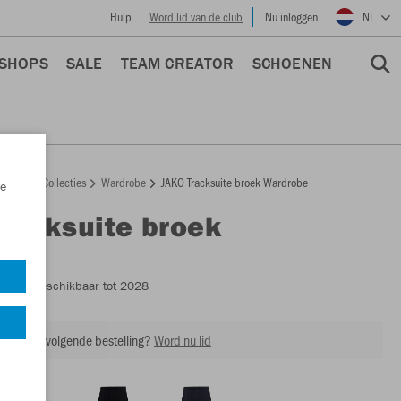
Hulp
Word lid van de club
Nu inloggen
NL
 SHOPS
SALE
TEAM CREATOR
SCHOENEN
epage
Collecties
Wardrobe
JAKO Tracksuite broek Wardrobe
e
Tracksuite broek
obe
6561
- Beschikbaar tot 2028
ing op je volgende bestelling?
Word nu lid