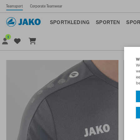
Teamsport
Corporate Teamwear
SPORTKLEDING
SPORTEN
SPOR
1
Wi
We
we
ee
be