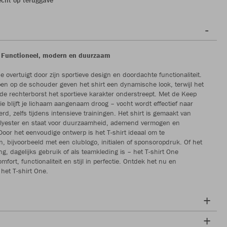
– Functioneel, modern en duurzaam
e overtuigt door zijn sportieve design en doordachte functionaliteit.
en op de schouder geven het shirt een dynamische look, terwijl het
de rechterborst het sportieve karakter onderstreept. Met de Keep
ie blijft je lichaam aangenaam droog – vocht wordt effectief naar
rd, zelfs tijdens intensieve trainingen. Het shirt is gemaakt van
olyester en staat voor duurzaamheid, ademend vermogen en
 Door het eenvoudige ontwerp is het T-shirt ideaal om te
n, bijvoorbeeld met een clublogo, initialen of sponsoropdruk. Of het
ng, dagelijks gebruik of als teamkleding is – het T-shirt One
fort, functionaliteit en stijl in perfectie. Ontdek het nu en
 het T-shirt One.