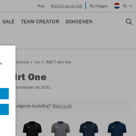
Hulp
Word lid van de club
Nu inloggen
NL
SALE
TEAM CREATOR
SCHOENEN
epage
Collecties
One
JAKO T-shirt One
e
T-shirt One
6100
- Beschikbaar tot 2031
ing op je volgende bestelling?
Word nu lid