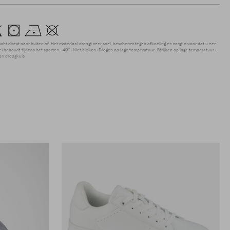
ocht direct naar buiten af. Het materiaal droogt zeer snel, beschermt tegen afkoeling en zorgt ervoor dat u een
 behoudt tijdens het sporten.
40°
Niet bleken
Drogen op lage temperatuur
Strijken op lage temperatuur
en droogkuis