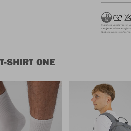
Microfijne vezels voeren v
aangenaam lichaamsgevoel
Niet chemisch reinigen/ge
T-SHIRT ONE