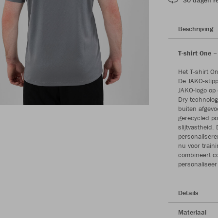
Beschrijving
T-shirt One 
Het T-shirt On
De JAKO-stipp
JAKO-logo op 
Dry-technolog
buiten afgevoe
gerecycled p
slijtvastheid.
personalisere
nu voor traini
combineert com
personaliseer
Details
Materiaal