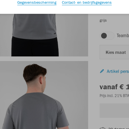
Gegevensbescherming
Contact- en bedrijfsgegevens
grijs
Teamb
Kies maat
Artikel per
vanaf € 
Prijs incl. 21% B
30 dagen r