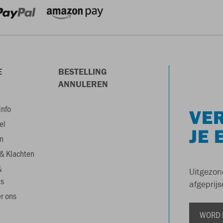
E
BESTELLING
ANNULEREN
info
VER
el
JE 
n
& Klachten
&
Uitgezon
s
afgeprijs
r ons
WORD 