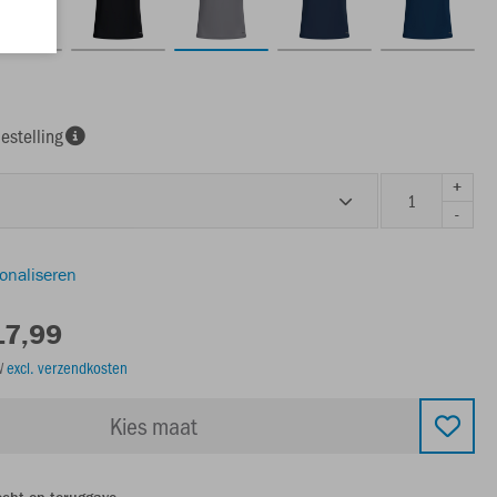
estelling
+
-
sonaliseren
17,99
TW
excl. verzendkosten
Kies maat
echt op teruggave