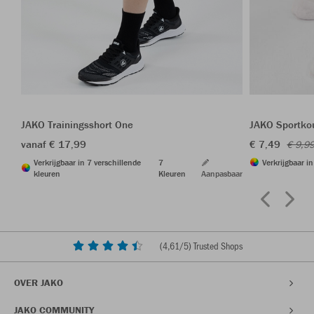
JAKO Trainingsshort One
JAKO Sportkou
vanaf € 17,99
€ 7,49
€ 9,9
Verkrijgbaar in 7 verschillende
7
Verkrijgbaar i
kleuren
Kleuren
Aanpasbaar
(
4,61
/5) Trusted Shops
OVER JAKO
JAKO COMMUNITY