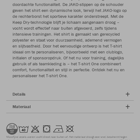
doordachte functionaliteit. De JAKO-stippen op de schouder
geven het shirt een dynamische look, terwijl het JAKO-logo op
de rechterborst het sportieve karakter onderstreept. Met de
Keep Dry-technologie blijft je lichaam aangenaam droog –
vocht wordt effectief naar buiten afgevoerd, zelfs tijdens
intensieve trainingen. Het shirt is gemaakt van gerecycled
polyester en staat voor duurzaamheid, ademend vermogen
en slijtvastheid. Door het eenvoudige ontwerp is het T-shirt
ideaal om te personaliseren, bijvoorbeeld met een clublogo,
initialen of sponsoropdruk. Of het nu voor training, dagelijks
gebruik of als teamkleding is – het T-shirt One combineert
comfort, functionaliteit en stijl in perfectie. Ontdek het nu en
personaliseer het T-shirt One.
Details
Materiaal
Microfijne vezels voeren vocht direct naar buiten af. Het materiaal droogt zeer snel, beschermt tegen