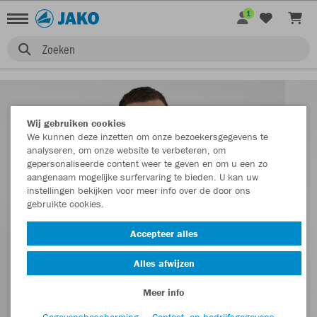
1
Zoeken
Wij gebruiken cookies
We kunnen deze inzetten om onze bezoekersgegevens te
analyseren, om onze website te verbeteren, om
gepersonaliseerde content weer te geven en om u een zo
aangenaam mogelijke surfervaring te bieden. U kan uw
instellingen bekijken voor meer info over de door ons
gebruikte cookies.
Accepteer alles
Alles afwijzen
Meer info
Gegevensbescherming
Contact- en bedrijfsgegevens