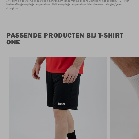
afkoeling en zorgt ervoor dat u een aangenaam lichaamsgevoel behoudt tijdens het sporten.
40°
Niet
bleken
Drogen op lage temperatuur
Strijken op lage temperatuur
Niet chemisch reinigen/geen
droogkuis
PASSENDE PRODUCTEN BIJ T-SHIRT
ONE