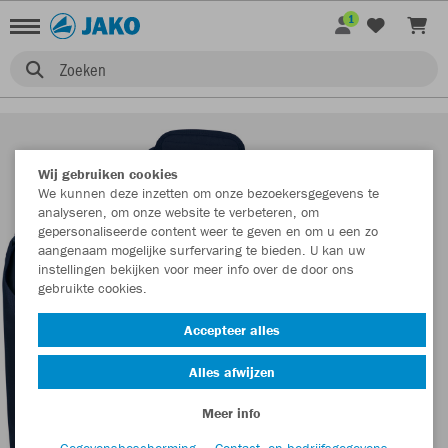
1
Zoeken
Wij gebruiken cookies
We kunnen deze inzetten om onze bezoekersgegevens te
analyseren, om onze website te verbeteren, om
gepersonaliseerde content weer te geven en om u een zo
aangenaam mogelijke surfervaring te bieden. U kan uw
instellingen bekijken voor meer info over de door ons
gebruikte cookies.
Accepteer alles
Alles afwijzen
Meer info
Gegevensbescherming
Contact- en bedrijfsgegevens