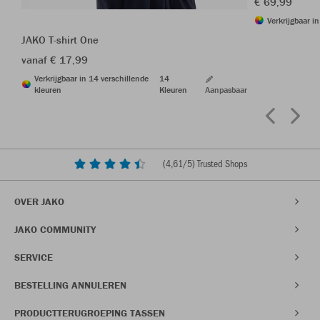
€ 69,99
Verkrijgbaar i
JAKO T-shirt One
vanaf € 17,99
Verkrijgbaar in 14 verschillende
14
kleuren
Kleuren
Aanpasbaar
(
4,61
/5) Trusted Shops
OVER JAKO
JAKO COMMUNITY
SERVICE
BESTELLING ANNULEREN
PRODUCTTERUGROEPING TASSEN