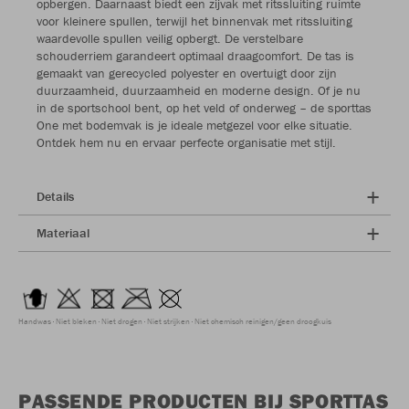
opbergen. Daarnaast biedt een zijvak met ritssluiting ruimte
voor kleinere spullen, terwijl het binnenvak met ritssluiting
waardevolle spullen veilig opbergt. De verstelbare
schouderriem garandeert optimaal draagcomfort. De tas is
gemaakt van gerecycled polyester en overtuigt door zijn
duurzaamheid, duurzaamheid en moderne design. Of je nu
in de sportschool bent, op het veld of onderweg – de sporttas
One met bodemvak is je ideale metgezel voor elke situatie.
Ontdek hem nu en ervaar perfecte organisatie met stijl.
Details
Materiaal
Handwas
Niet bleken
Niet drogen
Niet strijken
Niet chemisch reinigen/geen droogkuis
PASSENDE PRODUCTEN BIJ SPORTTAS