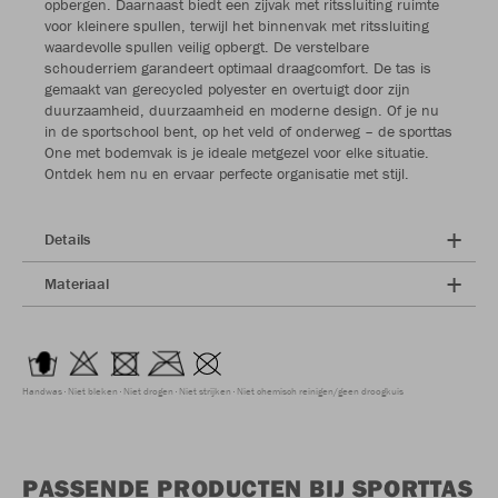
opbergen. Daarnaast biedt een zijvak met ritssluiting ruimte
voor kleinere spullen, terwijl het binnenvak met ritssluiting
waardevolle spullen veilig opbergt. De verstelbare
schouderriem garandeert optimaal draagcomfort. De tas is
gemaakt van gerecycled polyester en overtuigt door zijn
duurzaamheid, duurzaamheid en moderne design. Of je nu
in de sportschool bent, op het veld of onderweg – de sporttas
One met bodemvak is je ideale metgezel voor elke situatie.
Ontdek hem nu en ervaar perfecte organisatie met stijl.
Details
Materiaal
Handwas
Niet bleken
Niet drogen
Niet strijken
Niet chemisch reinigen/geen droogkuis
PASSENDE PRODUCTEN BIJ SPORTTAS