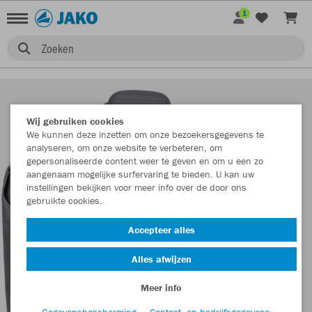
1
Zoeken
Wij gebruiken cookies
We kunnen deze inzetten om onze bezoekersgegevens te
analyseren, om onze website te verbeteren, om
gepersonaliseerde content weer te geven en om u een zo
aangenaam mogelijke surfervaring te bieden. U kan uw
instellingen bekijken voor meer info over de door ons
gebruikte cookies.
Accepteer alles
Alles afwijzen
Meer info
Gegevensbescherming
Contact- en bedrijfsgegevens