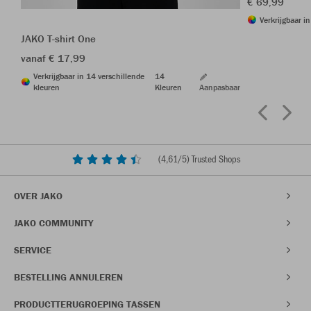
€ 69,99
Verkrijgbaar i
JAKO T-shirt One
vanaf € 17,99
Verkrijgbaar in 14 verschillende
14
kleuren
Kleuren
Aanpasbaar
(
4,61
/5) Trusted Shops
OVER JAKO
JAKO COMMUNITY
SERVICE
BESTELLING ANNULEREN
PRODUCTTERUGROEPING TASSEN