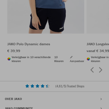
JAKO Polo Dynamic dames
JAKO Longsle
€ 39,99
vanaf € 34,9
Verkrijgbaar in 10 verschillende
10
Verkrijgbaar i
kleuren
Kleuren
Aanpasbaar
kleuren
(
4,61
/5) Trusted Shops
OVER JAKO
JAKO COMMUNITY