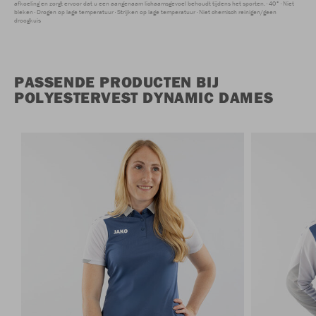
afkoeling en zorgt ervoor dat u een aangenaam lichaamsgevoel behoudt tijdens het sporten.
40°
Niet
bleken
Drogen op lage temperatuur
Strijken op lage temperatuur
Niet chemisch reinigen/geen
droogkuis
PASSENDE PRODUCTEN BIJ
POLYESTERVEST DYNAMIC DAMES