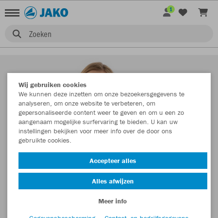
1
Zoeken
Wij gebruiken cookies
We kunnen deze inzetten om onze bezoekersgegevens te
analyseren, om onze website te verbeteren, om
gepersonaliseerde content weer te geven en om u een zo
aangenaam mogelijke surfervaring te bieden. U kan uw
instellingen bekijken voor meer info over de door ons
gebruikte cookies.
Accepteer alles
Alles afwijzen
Meer info
Gegevensbescherming
Contact- en bedrijfsgegevens