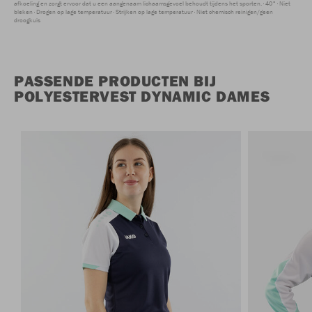
afkoeling en zorgt ervoor dat u een aangenaam lichaamsgevoel behoudt tijdens het sporten.
40°
Niet
bleken
Drogen op lage temperatuur
Strijken op lage temperatuur
Niet chemisch reinigen/geen
droogkuis
PASSENDE PRODUCTEN BIJ
POLYESTERVEST DYNAMIC DAMES