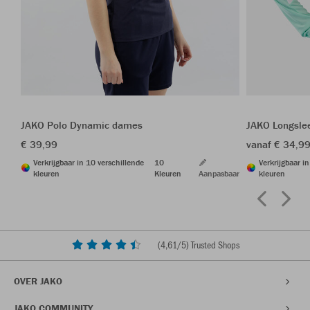
JAKO Polo Dynamic dames
JAKO Longsle
€ 39,99
vanaf € 34,9
Verkrijgbaar in 10 verschillende
10
Verkrijgbaar i
kleuren
Kleuren
Aanpasbaar
kleuren
(
4,61
/5) Trusted Shops
OVER JAKO
JAKO COMMUNITY