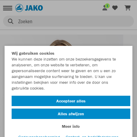
1
Zoeken
Wij gebruiken cookies
We kunnen deze inzetten om onze bezoekersgegevens te
analyseren, om onze website te verbeteren, om
gepersonaliseerde content weer te geven en om u een zo
aangenaam mogelijke surfervaring te bieden. U kan uw
instellingen bekijken voor meer info over de door ons
gebruikte cookies.
Accepteer alles
Alles afwijzen
Meer info
Gegevensbescherming
Contact- en bedrijfsgegevens