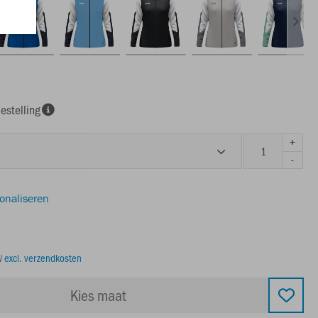
estelling
+
-
sonaliseren
TW
excl. verzendkosten
Kies maat