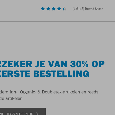
(
4,61
/5) Trusted Shops
ZEKER JE VAN 30% OP
EERSTE BESTELLING
derd fan-, Organic- & Doubletex-artikelen en reeds
de artikelen
NU LID VAN DE CLUB