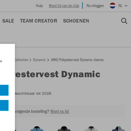
Hulp
Word lid van de club
Nu inloggen
NL
SALE
TEAM CREATOR
SCHOENEN
epage
Collecties
Dynamic
JAKO Polyestervest Dynamic dames
e
Polyestervest Dynamic
s
9370D
- Beschikbaar tot 2028
ing op je volgende bestelling?
Word nu lid