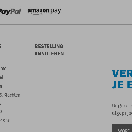
E
BESTELLING
ANNULEREN
info
VER
el
JE 
n
& Klachten
&
Uitgezon
s
afgeprijs
r ons
WORD 