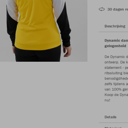
30 dagen r
Beschrijving
Dynamic dames
gelegenheid
De Dynamic da
ontwerp. De 
statement - pe
ritssluiting 
benodigdheden
zelfs tijdens
van 100% gerec
Koop de Dynam
nu!
Details