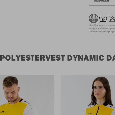
Materiaal
Microfijne vezels voeren v
aangenaam lichaamsgevoel
Niet chemisch reinigen/ge
 POLYESTERVEST DYNAMIC D