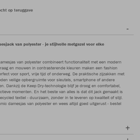
echt op teruggave
jack van polyester - je stijlvolle metgezel voor elke
mesjas van polyester combineert functionaliteit met een modern
kraag en mouwen in contrasterende kleuren maken een fashion
rfect voor sport, vrije tijd of onderweg. De praktische zijzakken met
bieden veilige opbergruimte voor sleutels, smartphone of andere
. Dankzij de Keep Dry-technologie blijf je droog en comfortabel,
 actieve momenten. En het beste van alles is dat dit jack gemaakt is
ycled textiel - duurzaam, zonder in te leveren op kwaliteit of stijl.
ic damesjas van polyester en wees altijd goed uitgerust - bestel