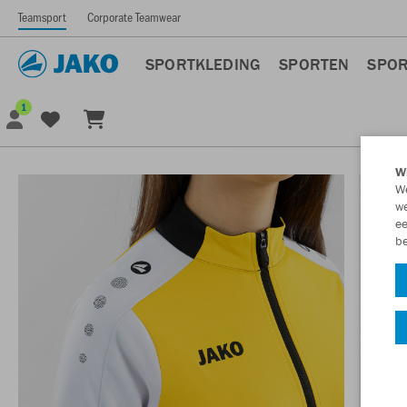
Teamsport
Corporate Teamwear
SPORTKLEDING
SPORTEN
SPOR
1
Wi
We
we
ee
be