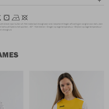
ocht direct naar buiten af. Het materiaal droogt zeer snel, beschermt tegen afkoeling en zorgt ervoor dat u een
 behoudt tijdens het sporten.
40°
Niet bleken
Drogen op lage temperatuur
Strijken op lage temperatuur
en droogkuis
AMES