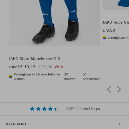
JAKO Kous Gl
€ 9,99
Verkrijgbaar i
JAKO Short Manchester 2.0
vanaf € 10,49
€ 13,99
25 %
Verkrijgbaar in 19 verschillende
19
kleuren
Kleuren
Aanpasbaar
(
4,61
/5) Trusted Shops
OVER JAKO