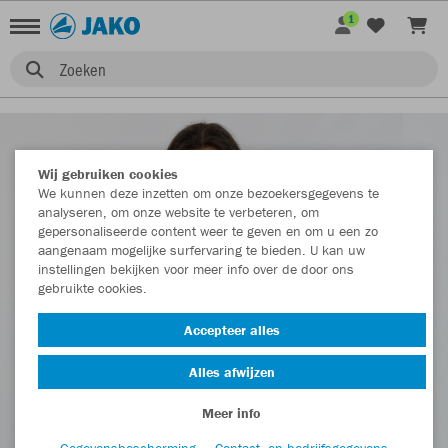
1
Zoeken
Wij gebruiken cookies
We kunnen deze inzetten om onze bezoekersgegevens te
analyseren, om onze website te verbeteren, om
gepersonaliseerde content weer te geven en om u een zo
aangenaam mogelijke surfervaring te bieden. U kan uw
instellingen bekijken voor meer info over de door ons
gebruikte cookies.
Accepteer alles
Alles afwijzen
Meer info
Gegevensbescherming
Contact- en bedrijfsgegevens