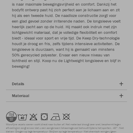
is naar maximale bewegingsvrijheid en comfort. Dankzij het
bodyfit ontwerp past hij zich perfect aan je lichaam aan en zit
hij als een tweede huid. De naadloze constructie zorgt voor
een glad gevoel zonder irriterende naden. De longsleeve voelt
heerlijk zacht aan op de huid. Hij maakt ook indruk met zijn
lichtgewicht materiaal, dat je volledige flexibiliteit en comfort
biedt - ideaal voor sport en vrije tijd. De Keep Dry-technologie
houdt je droog en fris, zelfs tijdens intensieve activiteiten. De
longsleeve is duurzaam, want hij is gemaakt van minstens
50% gerecycled polyester. Ervaar een nieuw niveau van
lichtheid en stijl. Koop nu de Lightweight longsleeve en blijf in
beweging!
Details
Materiaal
Microfijne vezels voeren vocht direct naar buiten af. Het materiaal droogt zeer snel, beschermt tegen
afkoeling en zorgt ervoor dat u een aangenaam lichaamsgevoel behoudt tijdens het sporten.
40°
Niet
bleken
Drogen op lage temperatuur
Strijken op lage temperatuur
Niet chemisch reinigen/geen