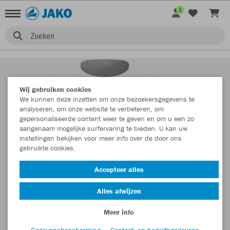
1
Zoeken
Wij gebruiken cookies
We kunnen deze inzetten om onze bezoekersgegevens te
analyseren, om onze website te verbeteren, om
gepersonaliseerde content weer te geven en om u een zo
aangenaam mogelijke surfervaring te bieden. U kan uw
instellingen bekijken voor meer info over de door ons
gebruikte cookies.
Accepteer alles
Alles afwijzen
Meer info
Gegevensbescherming
Contact- en bedrijfsgegevens