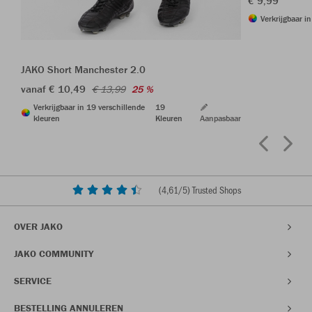
€ 9,99
Verkrijgbaar i
JAKO Short Manchester 2.0
vanaf € 10,49
€ 13,99
25 %
Verkrijgbaar in 19 verschillende
19
kleuren
Kleuren
Aanpasbaar
(
4,61
/5) Trusted Shops
OVER JAKO
JAKO COMMUNITY
SERVICE
BESTELLING ANNULEREN