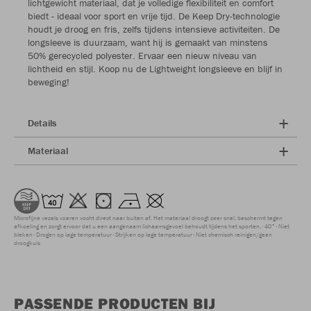
lichtgewicht materiaal, dat je volledige flexibiliteit en comfort
biedt - ideaal voor sport en vrije tijd. De Keep Dry-technologie
houdt je droog en fris, zelfs tijdens intensieve activiteiten. De
longsleeve is duurzaam, want hij is gemaakt van minstens
50% gerecycled polyester. Ervaar een nieuw niveau van
lichtheid en stijl. Koop nu de Lightweight longsleeve en blijf in
beweging!
Details
Materiaal
Microfijne vezels voeren vocht direct naar buiten af. Het materiaal droogt zeer snel, beschermt tegen
afkoeling en zorgt ervoor dat u een aangenaam lichaamsgevoel behoudt tijdens het sporten.
40°
Niet
bleken
Drogen op lage temperatuur
Strijken op lage temperatuur
Niet chemisch reinigen/geen
droogkuis
PASSENDE PRODUCTEN BIJ