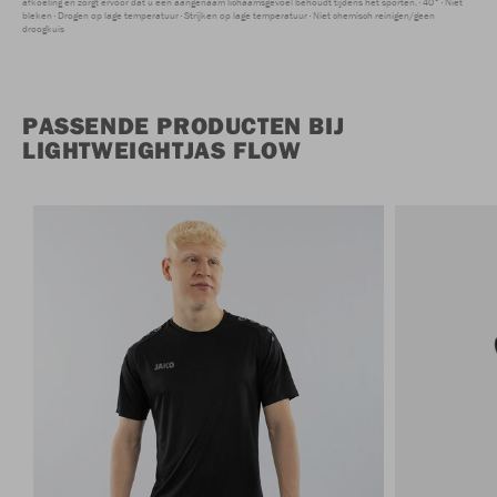
afkoeling en zorgt ervoor dat u een aangenaam lichaamsgevoel behoudt tijdens het sporten.
40°
Niet
bleken
Drogen op lage temperatuur
Strijken op lage temperatuur
Niet chemisch reinigen/geen
droogkuis
PASSENDE PRODUCTEN BIJ
LIGHTWEIGHTJAS FLOW