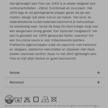
Het lightweight jack Flow van JAKO is je ideale metgezel voor
outdooractiviteiten - stijlvol, functioneel en duurzaam. Het
JAKO-logo en de geïntegreerde stippen geven de jas een
modern design dat zeker indruk zal maken. Het wind- en
waterafstotende buitenmateriaal beschermt je betrouwbaar
bij wisselvallig weer, terwijl de Keep Dry-technologie zorgt voor
een aangenaam droog gevoel. Een bijzonder hoogtepunt: het
jack is gemaakt van 100% gerecycled textiel, waardoor het
een duurzame keuze is voor milieubewuste sporters.
Praktische eigenschappen zoals de capuchon met trekkoord
en stoppers, elastische manchetten en zijzakken met ritsen
bieden maximaal comfort. Koop nu het JAKO lightweight jack
Flow en blijf altijd flexibel en goed beschermd!
Details
Materiaal
Microfijne vezels voeren vocht direct naar buiten af. Het materiaal droogt zeer snel, beschermt tegen