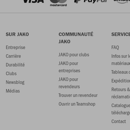
SUR JAKO
COMMUNAUTÉ
SERVIC
JAKO
Entreprise
FAQ
JAKO pour clubs
Carrière
Infos sur l
JAKO pour
matériau
Durabilité
entreprises
Tableaux d
Clubs
JAKO pour
Expéditio
Newsblog
revendeurs
Retours &
Médias
Trouver un revendeur
réclamati
Ouvrir un Teamshop
Catalogu
téléchar
Contact