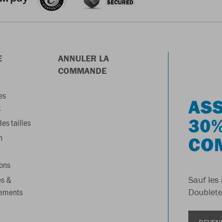
E
ANNULER LA
COMMANDE
es
ASS
x
30%
es tailles
n
CO
ons
es &
Sauf les 
gements
Doublete