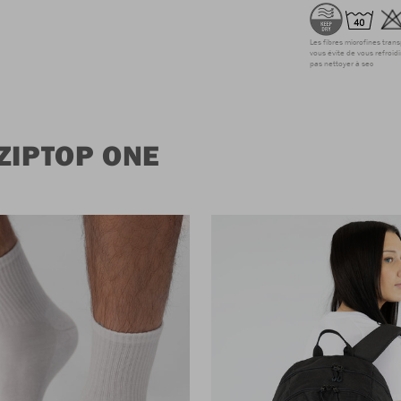
Les fibres microfines tran
vous évite de vous refroidi
pas nettoyer à sec
ZIPTOP ONE