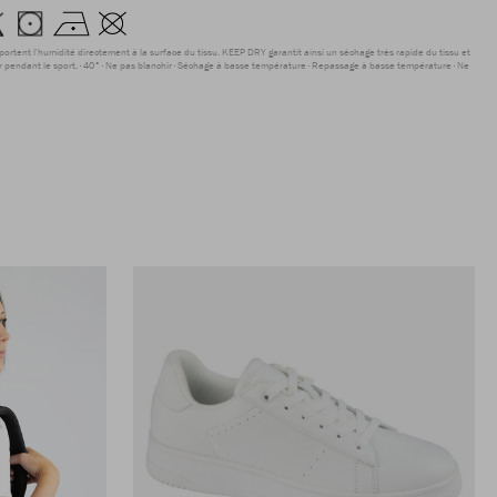
sportent l'humidité directement à la surface du tissu. KEEP DRY garantit ainsi un séchage très rapide du tissu et
r pendant le sport.
40°
Ne pas blanchir
Séchage à basse température
Repassage à basse température
Ne