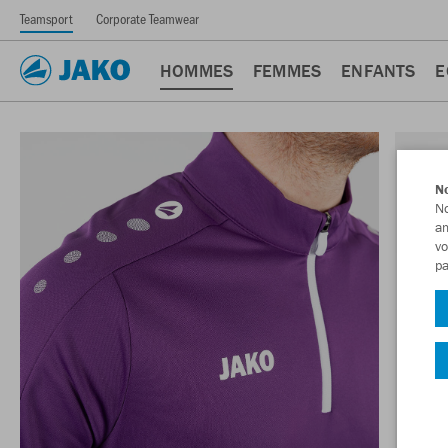
Teamsport
Corporate Teamwear
HOMMES
FEMMES
ENFANTS
E
No
No
am
vo
pa