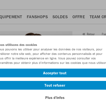
QUIPEMENT
FANSHOPS
SOLDES
OFFRE
TEAM C
Pag
Retour
JAKO
us utilisons des cookies
us pouvons les utiliser pour analyser les données de nos visiteurs, pour
Numéro d’article
éliorer notre site web, pour afficher des contenus personnalisés et pour
us offrir la meilleure expérience en ligne. Vous pouvez consulter vos
ramètres pour obtenir plus d'informations sur les cookies que nous utiliso
En tant que me
Accepter tout
commande.
De
Tout refuser
Plus d'infos