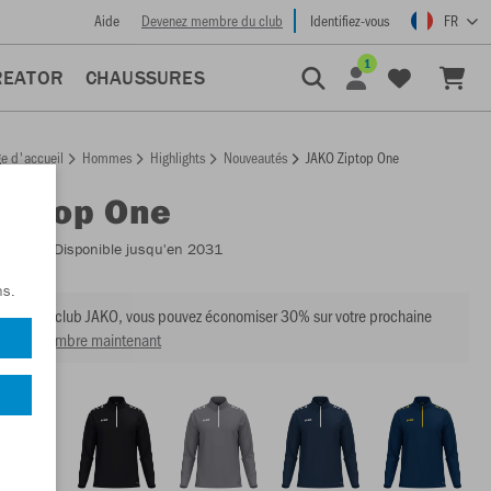
Aide
Devenez membre du club
Identifiez-vous
FR
1
REATOR
CHAUSSURES
e d'accueil
Hommes
Highlights
Nouveautés
JAKO Ziptop One
Ziptop One
:
8600
- Disponible jusqu'en 2031
ns.
mbre du club JAKO, vous pouvez économiser 30% sur votre prochaine
venir membre maintenant