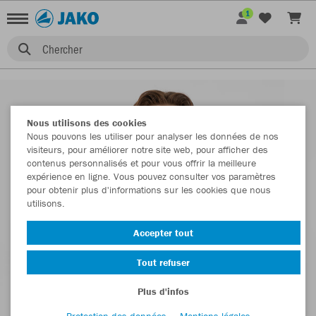
1
Chercher
Nous utilisons des cookies
Nous pouvons les utiliser pour analyser les données de nos
visiteurs, pour améliorer notre site web, pour afficher des
contenus personnalisés et pour vous offrir la meilleure
expérience en ligne. Vous pouvez consulter vos paramètres
pour obtenir plus d'informations sur les cookies que nous
utilisons.
Accepter tout
Tout refuser
Plus d'infos
Protection des données
Mentions légales