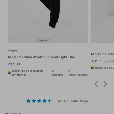
NEW!
JAKO Chausset
JAKO Pantalon d'entraînement Light One
6,99 €
9,99 
29,99 €
disponible en 
disponible en 2 couleurs
2
différentes
Couleurs
Personnalisable
(
4,61
/5) Trusted Shops