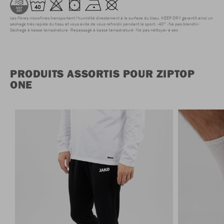
Les fibres microfines transportent l'humidité directement à la surface du tissu. KEEP DRY garantit ainsi un
séchage très rapide du tissu et vous évite de vous refroidir pendant le sport.
40°
Ne pas blanchir
Séchage à basse température
Repassage à basse température
Ne pas nettoyer à sec
PRODUITS ASSORTIS POUR ZIPTOP
ONE