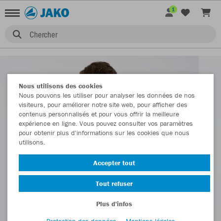
1
Chercher
Nous utilisons des cookies
Nous pouvons les utiliser pour analyser les données de nos
visiteurs, pour améliorer notre site web, pour afficher des
contenus personnalisés et pour vous offrir la meilleure
expérience en ligne. Vous pouvez consulter vos paramètres
pour obtenir plus d'informations sur les cookies que nous
utilisons.
Accepter tout
Tout refuser
Plus d'infos
Protection des données
Mentions légales