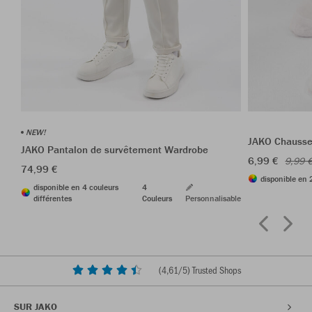
NEW!
JAKO Chausset
JAKO Pantalon de survêtement Wardrobe
6,99 €
9,99 
74,99 €
disponible en 
disponible en 4 couleurs
4
différentes
Couleurs
Personnalisable
(
4,61
/5) Trusted Shops
SUR JAKO