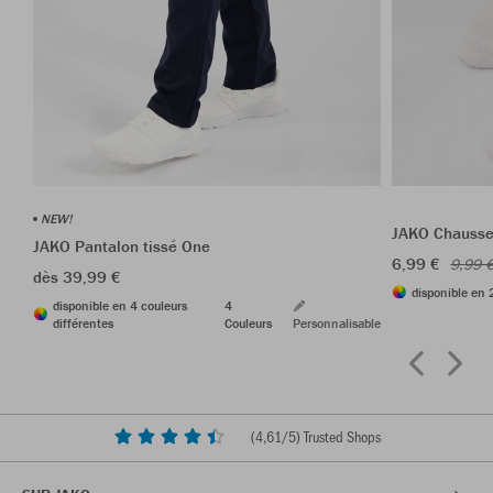
NEW!
JAKO Chausset
JAKO Pantalon tissé One
6,99 €
9,99 
dès 39,99 €
disponible en 
disponible en 4 couleurs
4
différentes
Couleurs
Personnalisable
(
4,61
/5) Trusted Shops