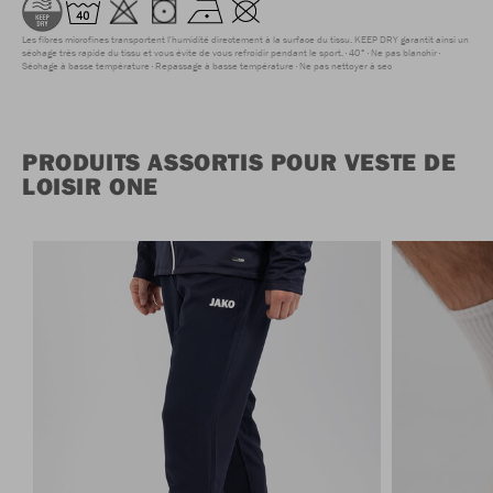
Les fibres microfines transportent l'humidité directement à la surface du tissu. KEEP DRY garantit ainsi un
séchage très rapide du tissu et vous évite de vous refroidir pendant le sport.
40°
Ne pas blanchir
Séchage à basse température
Repassage à basse température
Ne pas nettoyer à sec
PRODUITS ASSORTIS POUR VESTE DE
LOISIR ONE