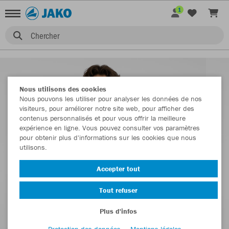
1
Chercher
Nous utilisons des cookies
Nous pouvons les utiliser pour analyser les données de nos
visiteurs, pour améliorer notre site web, pour afficher des
contenus personnalisés et pour vous offrir la meilleure
expérience en ligne. Vous pouvez consulter vos paramètres
pour obtenir plus d'informations sur les cookies que nous
utilisons.
Accepter tout
Tout refuser
Plus d'infos
Protection des données
Mentions légales