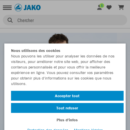
1
Chercher
Nous utilisons des cookies
Nous pouvons les utiliser pour analyser les données de nos
visiteurs, pour améliorer notre site web, pour afficher des
contenus personnalisés et pour vous offrir la meilleure
expérience en ligne. Vous pouvez consulter vos paramètres
pour obtenir plus d'informations sur les cookies que nous
utilisons.
Accepter tout
Tout refuser
Plus d'infos
Protection des données
Mentions légales