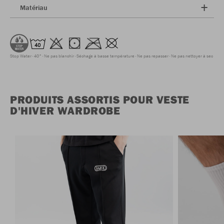
Matériau
Stop Water
40°
Ne pas blanchir
Séchage à basse température
Ne pas repasser
Ne pas nettoyer à sec
PRODUITS ASSORTIS POUR VESTE
D'HIVER WARDROBE