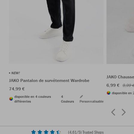
NEW!
JAKO Chausset
JAKO Pantalon de survêtement Wardrobe
6,99 €
9,99 
74,99 €
disponible en 
disponible en 4 couleurs
4
différentes
Couleurs
Personnalisable
(
4,61
/5) Trusted Shops