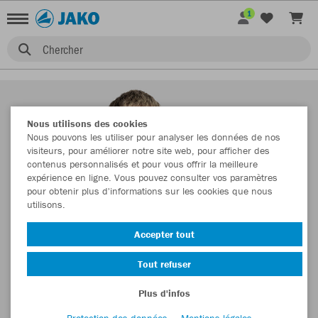
1
Chercher
Nous utilisons des cookies
Nous pouvons les utiliser pour analyser les données de nos
visiteurs, pour améliorer notre site web, pour afficher des
contenus personnalisés et pour vous offrir la meilleure
expérience en ligne. Vous pouvez consulter vos paramètres
pour obtenir plus d'informations sur les cookies que nous
utilisons.
Accepter tout
Tout refuser
Plus d'infos
Protection des données
Mentions légales