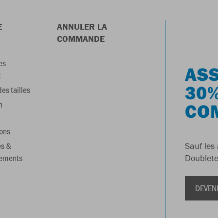
E
ANNULER LA
COMMANDE
es
ASS
x
30%
es tailles
n
CO
ons
es &
Sauf les 
gements
Doublete
DEVEN