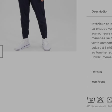
Description
Intérieur en 
La chaude ve
accrocheurs s
manches se tr
veste comport
polaire à l'i
au toucher et
Power, même l
Détails
Matériau
40°
Ne pas blanchir
Séc