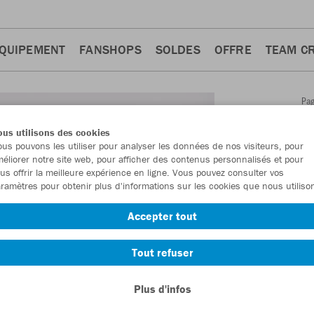
QUIPEMENT
FANSHOPS
SOLDES
OFFRE
TEAM C
Pa
Retour
d'a
us utilisons des cookies
JAKO
us pouvons les utiliser pour analyser les données de nos visiteurs, pour
éliorer notre site web, pour afficher des contenus personnalisés et pour
us offrir la meilleure expérience en ligne. Vous pouvez consulter vos
Numéro d’article
ramètres pour obtenir plus d'informations sur les cookies que nous utiliso
Accepter tout
En tant que me
commande.
De
Tout refuser
Plus d'infos