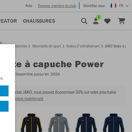
Aide
Devenez membre du club
Identifiez-vous
FR
1
REATOR
CHAUSSURES
ge
Hommes
Vêtements de sport
Vestes d'entraînement
JAKO Veste à cap
ccueil
Veste à capuche Power
:
6823
- Disponible jusqu'en 2026
ns.
mbre du club JAKO, vous pouvez économiser 30% sur votre prochaine
venir membre maintenant