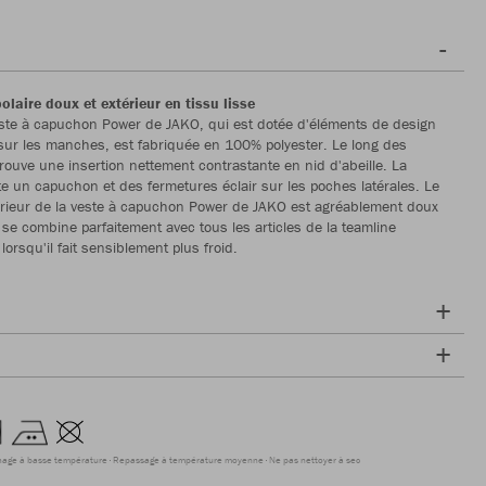
polaire doux et extérieur en tissu lisse
ste à capuchon Power de JAKO, qui est dotée d'éléments de design
ur les manches, est fabriquée en 100% polyester. Le long des
ouve une insertion nettement contrastante en nid d'abeille. La
e un capuchon et des fermetures éclair sur les poches latérales. Le
ntérieur de la veste à capuchon Power de JAKO est agréablement doux
 se combine parfaitement avec tous les articles de la teamline
orsqu'il fait sensiblement plus froid.
hage à basse température
Repassage à température moyenne
Ne pas nettoyer à sec