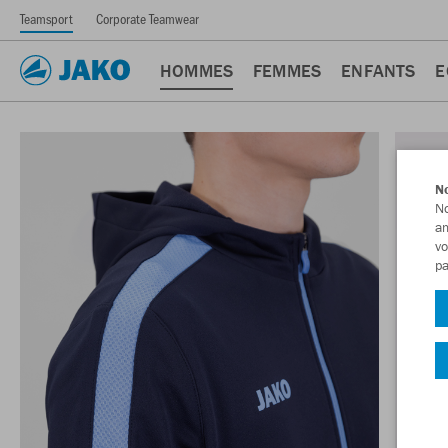
Teamsport
Corporate Teamwear
HOMMES
FEMMES
ENFANTS
E
No
No
am
vo
pa