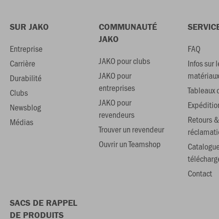
SUR JAKO
COMMUNAUTÉ
SERVIC
JAKO
Entreprise
FAQ
JAKO pour clubs
Carrière
Infos sur l
JAKO pour
matériau
Durabilité
entreprises
Tableaux d
Clubs
JAKO pour
Expéditio
Newsblog
revendeurs
Retours &
Médias
Trouver un revendeur
réclamati
Ouvrir un Teamshop
Catalogu
téléchar
Contact
SACS DE RAPPEL
DE PRODUITS