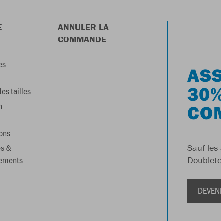
E
ANNULER LA
COMMANDE
es
ASS
x
30%
es tailles
n
CO
ons
es &
Sauf les 
gements
Doublete
DEVEN