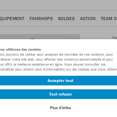
QUIPEMENT
FANSHOPS
SOLDES
ACTION
TEAM 
Pa
Retour
d'a
us utilisons des cookies
JAKO
us pouvons les utiliser pour analyser les données de nos visiteurs, pour
éliorer notre site web, pour afficher des contenus personnalisés et pour
us offrir la meilleure expérience en ligne. Vous pouvez consulter vos
Numéro d’article
ramètres pour obtenir plus d'informations sur les cookies que nous utiliso
Accepter tout
En tant que me
commande.
De
Tout refuser
Plus d'infos