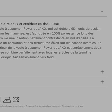
polaire doux et extérieur en tissu lisse
ste à capuchon Power de JAKO, qui est dotée d'éléments de design
ur les manches, est fabriquée en 100% polyester. Le long des
ouve une insertion nettement contrastante en nid d'abeille. La
e un capuchon et des fermetures éclair sur les poches latérales. Le
ntérieur de la veste à capuchon Power de JAKO est agréablement doux
 se combine parfaitement avec tous les articles de la teamline
orsqu'il fait sensiblement plus froid.
hage à basse température
Repassage à température moyenne
Ne pas nettoyer à sec