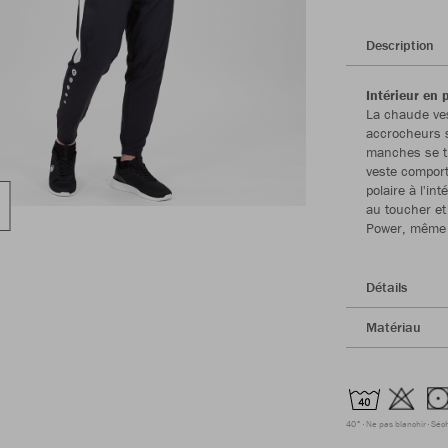
Description
Intérieur en 
La chaude ve
accrocheurs s
manches se tr
veste comport
polaire à l'i
au toucher et
Power, même l
Détails
Matériau
40°
Ne pas blanchir
Séc