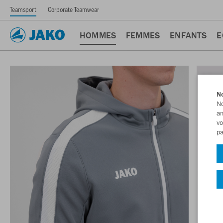
Teamsport
Corporate Teamwear
HOMMES
FEMMES
ENFANTS
E
No
No
am
vo
pa