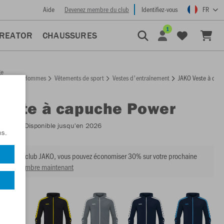
Aide
Devenez membre du club
Identifiez-vous
FR
1
CREATOR
CHAUSSURES
ge
Hommes
Vêtements de sport
Vestes d'entraînement
JAKO Veste à cap
ccueil
Veste à capuche Power
:
6823
- Disponible jusqu'en 2026
ns.
mbre du club JAKO, vous pouvez économiser 30% sur votre prochaine
venir membre maintenant