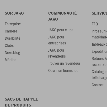
SUR JAKO
COMMUNAUTÉ
SERVIC
JAKO
Entreprise
FAQ
JAKO pour clubs
Carrière
Infos sur l
JAKO pour
matériau
Durabilité
entreprises
Tableaux d
Clubs
JAKO pour
Expéditio
Newsblog
revendeurs
Retours &
Médias
Trouver un revendeur
réclamati
Ouvrir un Teamshop
Catalogu
téléchar
Contact
SACS DE RAPPEL
DE PRODUITS