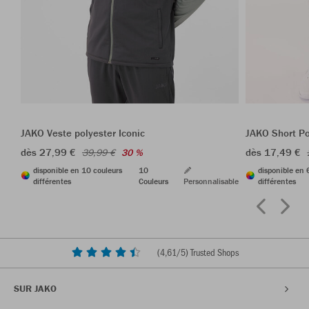
JAKO Veste polyester Iconic
JAKO Short P
dès 27,99 €
dès 17,49 €
39,99 €
30 %
disponible en 10 couleurs
10
disponible en 
différentes
Couleurs
Personnalisable
différentes
(
4,61
/5) Trusted Shops
SUR JAKO