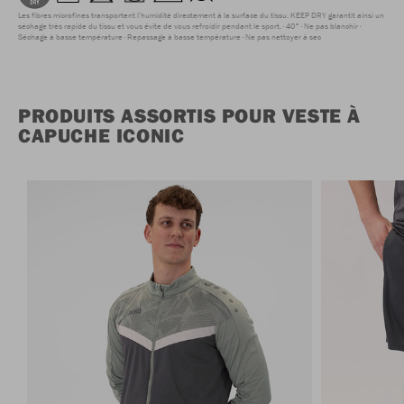
Les fibres microfines transportent l'humidité directement à la surface du tissu. KEEP DRY garantit ainsi un
séchage très rapide du tissu et vous évite de vous refroidir pendant le sport.
40°
Ne pas blanchir
Séchage à basse température
Repassage à basse température
Ne pas nettoyer à sec
PRODUITS ASSORTIS POUR VESTE À
CAPUCHE ICONIC