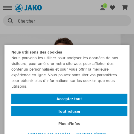
1
Chercher
Nous utilisons des cookies
Nous pouvons les utiliser pour analyser les données de nos
visiteurs, pour améliorer notre site web, pour afficher des
contenus personnalisés et pour vous offrir la meilleure
expérience en ligne. Vous pouvez consulter vos paramètres
pour obtenir plus d'informations sur les cookies que nous
utilisons.
Accepter tout
Tout refuser
Plus d'infos
Protection des données
Mentions légales