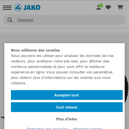
1
Chercher
Nous utilisons des cookies
Nous pouvons les utiliser pour analyser les données de nos
visiteurs, pour améliorer notre site web, pour afficher des
contenus personnalisés et pour vous offrir la meilleure
expérience en ligne. Vous pouvez consulter vos paramètres
pour obtenir plus d'informations sur les cookies que nous
utilisons.
Accepter tout
Tout refuser
Plus d'infos
Protection des données
Mentions légales