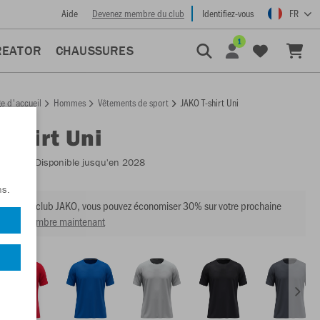
Aide
Devenez membre du club
Identifiez-vous
FR
1
REATOR
CHAUSSURES
e d'accueil
Hommes
Vêtements de sport
JAKO T-shirt Uni
-shirt Uni
:
6105
- Disponible jusqu'en 2028
ns.
mbre du club JAKO, vous pouvez économiser 30% sur votre prochaine
venir membre maintenant