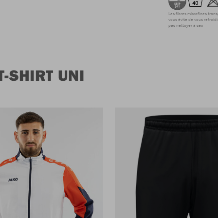
Les fibres microfines tran
vous évite de vous refroidi
pas nettoyer à sec
-SHIRT UNI