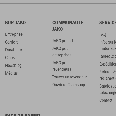
SUR JAKO
COMMUNAUTÉ
SERVIC
JAKO
Entreprise
FAQ
JAKO pour clubs
Carrière
Infos sur l
JAKO pour
matériau
Durabilité
entreprises
Tableaux d
Clubs
JAKO pour
Expéditio
Newsblog
revendeurs
Retours &
Médias
Trouver un revendeur
réclamati
Ouvrir un Teamshop
Catalogu
téléchar
Contact
SACS DE RAPPEL