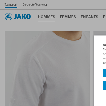
Teamsport
Corporate Teamwear
HOMMES
FEMMES
ENFANTS
E
No
No
am
vo
pa