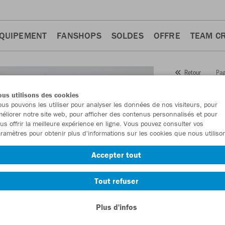
QUIPEMENT
FANSHOPS
SOLDES
OFFRE
TEAM C
Pag
Retour
JAKO
T
us utilisons des cookies
us pouvons les utiliser pour analyser les données de nos visiteurs, pour
Numéro d’article
éliorer notre site web, pour afficher des contenus personnalisés et pour
us offrir la meilleure expérience en ligne. Vous pouvez consulter vos
ramètres pour obtenir plus d'informations sur les cookies que nous utiliso
En tant que me
Accepter tout
commande.
De
Tout refuser
Plus d'infos