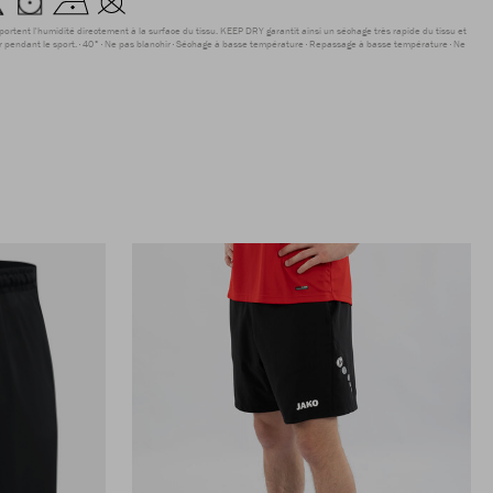
sportent l'humidité directement à la surface du tissu. KEEP DRY garantit ainsi un séchage très rapide du tissu et
r pendant le sport.
40°
Ne pas blanchir
Séchage à basse température
Repassage à basse température
Ne