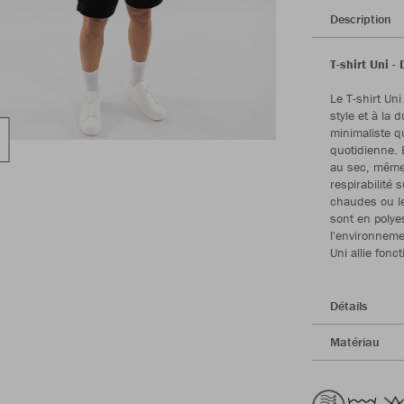
Description
T-shirt Uni -
Le T-shirt Uni
style et à la 
minimaliste qu
quotidienne. 
au sec, même
respirabilité 
chaudes ou le
sont en polyes
l'environnemen
Uni allie fonc
Détails
Matériau