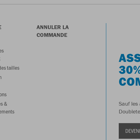
E
ANNULER LA
COMMANDE
es
ASS
x
30%
es tailles
n
CO
ons
es &
Sauf les 
gements
Doublete
DEVEN