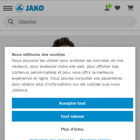
1
Chercher
Nous utilisons des cookies
Nous pouvons les utiliser pour analyser les données de nos
visiteurs, pour améliorer notre site web, pour afficher des
contenus personnalisés et pour vous offrir la meilleure
expérience en ligne. Vous pouvez consulter vos paramètres
pour obtenir plus d'informations sur les cookies que nous
utilisons.
Accepter tout
Tout refuser
Plus d'infos
Protection des données
Mentions légales