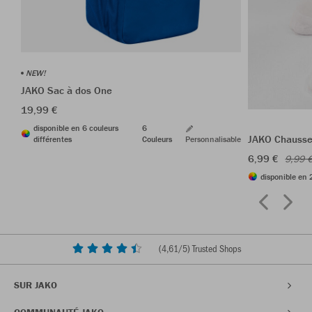
NEW!
JAKO Sac à dos One
19,99 €
disponible en 6 couleurs
6
JAKO Chausset
différentes
Couleurs
Personnalisable
6,99 €
9,99 
disponible en 
(
4,61
/5) Trusted Shops
SUR JAKO