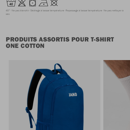
40°
Ne pas blanchir
Séchage à basse température
Repassage à basse température
Ne pas nettoyer à
sec
PRODUITS ASSORTIS POUR T-SHIRT
ONE COTTON