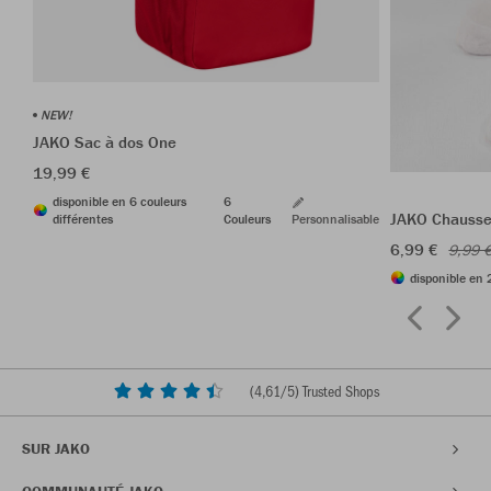
NEW!
JAKO Sac à dos One
19,99 €
disponible en 6 couleurs
6
JAKO Chausset
différentes
Couleurs
Personnalisable
6,99 €
9,99 
disponible en 
(
4,61
/5) Trusted Shops
SUR JAKO