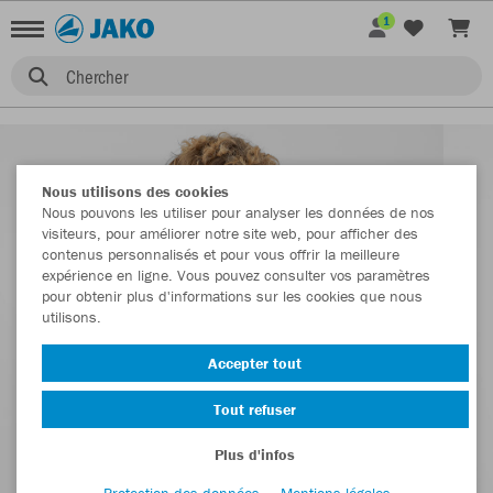
1
Chercher
Nous utilisons des cookies
Nous pouvons les utiliser pour analyser les données de nos
visiteurs, pour améliorer notre site web, pour afficher des
contenus personnalisés et pour vous offrir la meilleure
expérience en ligne. Vous pouvez consulter vos paramètres
pour obtenir plus d'informations sur les cookies que nous
utilisons.
Accepter tout
Tout refuser
Plus d'infos
Protection des données
Mentions légales