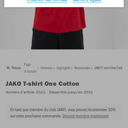
Page
Retour
Hommes
Highlights
Nouveautés
JAKO T-shirt One Cotton
d'accueil
JAKO
T-shirt One Cotton
Numéro d’article:
6101
- Disponible jusqu'en 2031
En tant que membre du club JAKO, vous pouvez économiser 30%
sur votre prochaine commande.
Devenir membre maintenant