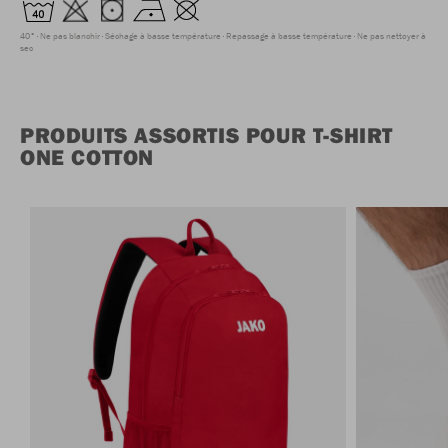
40°
Ne pas blanchir
Séchage à basse température
Repassage à basse température
Ne pas nettoyer à
sec
PRODUITS ASSORTIS POUR T-SHIRT
ONE COTTON