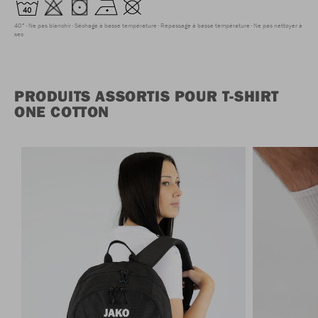
40°
Ne pas blanchir
Séchage à basse température
Repassage à basse température
Ne pas nettoyer à
sec
PRODUITS ASSORTIS POUR T-SHIRT
ONE COTTON