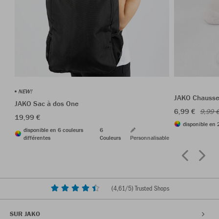
NEW!
JAKO Chausset
JAKO Sac à dos One
6,99 €
9,99 
19,99 €
disponible en 
disponible en 6 couleurs
6
différentes
Couleurs
Personnalisable
(
4,61
/5) Trusted Shops
SUR JAKO