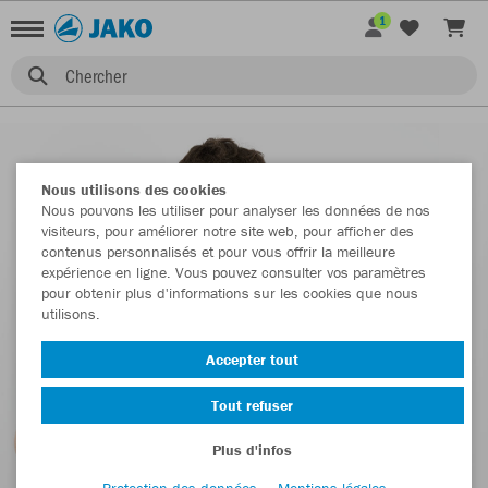
1
Chercher
Nous utilisons des cookies
Nous pouvons les utiliser pour analyser les données de nos
visiteurs, pour améliorer notre site web, pour afficher des
contenus personnalisés et pour vous offrir la meilleure
expérience en ligne. Vous pouvez consulter vos paramètres
pour obtenir plus d'informations sur les cookies que nous
utilisons.
Accepter tout
Tout refuser
Plus d'infos
Protection des données
Mentions légales