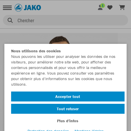
1
Chercher
Nous utilisons des cookies
Nous pouvons les utiliser pour analyser les données de nos
visiteurs, pour améliorer notre site web, pour afficher des
contenus personnalisés et pour vous offrir la meilleure
expérience en ligne. Vous pouvez consulter vos paramètres
pour obtenir plus d'informations sur les cookies que nous
utilisons.
Accepter tout
Tout refuser
Plus d'infos
Protection des données
Mentions légales