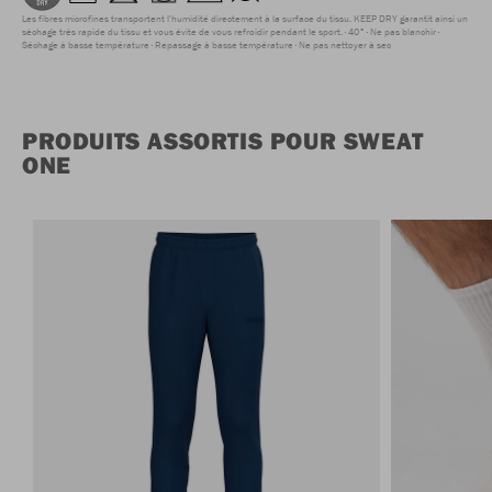
Les fibres microfines transportent l'humidité directement à la surface du tissu. KEEP DRY garantit ainsi un
séchage très rapide du tissu et vous évite de vous refroidir pendant le sport.
40°
Ne pas blanchir
Séchage à basse température
Repassage à basse température
Ne pas nettoyer à sec
PRODUITS ASSORTIS POUR SWEAT
ONE