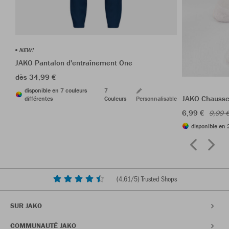
NEW!
JAKO Pantalon d'entraînement One
dès 34,99 €
disponible en 7 couleurs
7
JAKO Chausset
différentes
Couleurs
Personnalisable
6,99 €
9,99 
disponible en 
(
4,61
/5) Trusted Shops
SUR JAKO
COMMUNAUTÉ JAKO