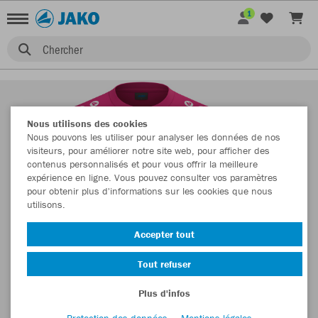
1
Chercher
Nous utilisons des cookies
Nous pouvons les utiliser pour analyser les données de nos
visiteurs, pour améliorer notre site web, pour afficher des
contenus personnalisés et pour vous offrir la meilleure
expérience en ligne. Vous pouvez consulter vos paramètres
pour obtenir plus d'informations sur les cookies que nous
utilisons.
Accepter tout
Tout refuser
Plus d'infos
Protection des données
Mentions légales