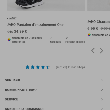
NEW!
JAKO Chausset
JAKO Pantalon d'entraînement One
6,99 €
9,99 
dès 34,99 €
disponible en 
disponible en 7 couleurs
7
différentes
Couleurs
Personnalisable
(
4,61
/5) Trusted Shops
SUR JAKO
COMMUNAUTÉ JAKO
SERVICE
ANNULER LA COMMANDE