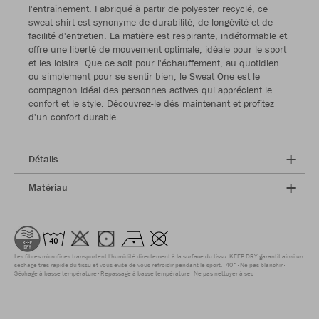
l'entraînement. Fabriqué à partir de polyester recyclé, ce
sweat-shirt est synonyme de durabilité, de longévité et de
facilité d'entretien. La matière est respirante, indéformable et
offre une liberté de mouvement optimale, idéale pour le sport
et les loisirs. Que ce soit pour l'échauffement, au quotidien
ou simplement pour se sentir bien, le Sweat One est le
compagnon idéal des personnes actives qui apprécient le
confort et le style. Découvrez-le dès maintenant et profitez
d'un confort durable.
Détails
Matériau
Les fibres microfines transportent l'humidité directement à la surface du tissu. KEEP DRY garantit ainsi un
séchage très rapide du tissu et vous évite de vous refroidir pendant le sport.
40°
Ne pas blanchir
Séchage à basse température
Repassage à basse température
Ne pas nettoyer à sec