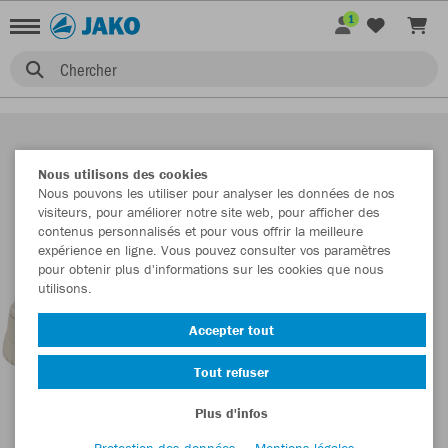
1
Chercher
Nous utilisons des cookies
Nous pouvons les utiliser pour analyser les données de nos
visiteurs, pour améliorer notre site web, pour afficher des
contenus personnalisés et pour vous offrir la meilleure
expérience en ligne. Vous pouvez consulter vos paramètres
pour obtenir plus d'informations sur les cookies que nous
utilisons.
Accepter tout
Tout refuser
Plus d'infos
Protection des données
Mentions légales