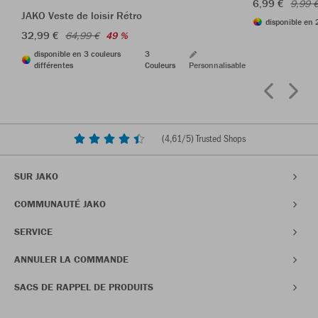
6,99 €
9,99 
JAKO Veste de loisir Rétro
disponible en 
32,99 €
64,99 €
49 %
disponible en 3 couleurs
3
différentes
Couleurs
Personnalisable
(
4,61
/5) Trusted Shops
SUR JAKO
COMMUNAUTÉ JAKO
SERVICE
ANNULER LA COMMANDE
SACS DE RAPPEL DE PRODUITS