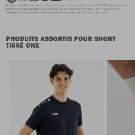
Les fibres microfines transportent l'humidité directement à la surface du tissu. KEEP DRY garantit ainsi un
séchage très rapide du tissu et vous évite de vous refroidir pendant le sport.
40°
Ne pas blanchir
Séchage à basse température
Repassage à basse température
Ne pas nettoyer à sec
PRODUITS ASSORTIS POUR SHORT
TISSÉ ONE