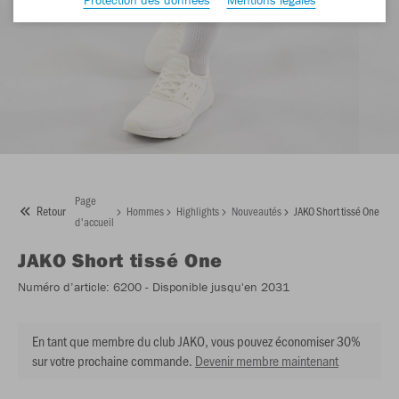
Page
Retour
Hommes
Highlights
Nouveautés
JAKO Short tissé One
d'accueil
JAKO
Short tissé One
Numéro d’article:
6200
- Disponible jusqu'en 2031
En tant que membre du club JAKO, vous pouvez économiser 30%
sur votre prochaine commande.
Devenir membre maintenant