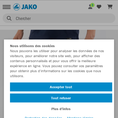
1
Chercher
Nous utilisons des cookies
Nous pouvons les utiliser pour analyser les données de nos
visiteurs, pour améliorer notre site web, pour afficher des
contenus personnalisés et pour vous offrir la meilleure
expérience en ligne. Vous pouvez consulter vos paramètres
pour obtenir plus d'informations sur les cookies que nous
utilisons.
Accepter tout
Tout refuser
Plus d'infos
Protection des données
Mentions légales