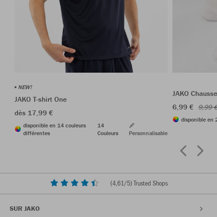
NEW!
JAKO Chausset
JAKO T-shirt One
6,99 €
9,99 
dès 17,99 €
disponible en 
disponible en 14 couleurs
14
différentes
Couleurs
Personnalisable
(
4,61
/5) Trusted Shops
SUR JAKO