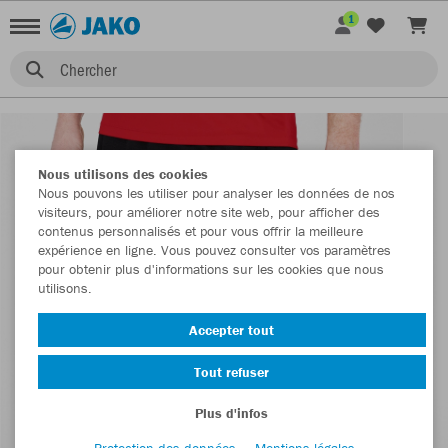
1
Chercher
Nous utilisons des cookies
Nous pouvons les utiliser pour analyser les données de nos
visiteurs, pour améliorer notre site web, pour afficher des
contenus personnalisés et pour vous offrir la meilleure
expérience en ligne. Vous pouvez consulter vos paramètres
pour obtenir plus d'informations sur les cookies que nous
utilisons.
Accepter tout
Tout refuser
Plus d'infos
Protection des données
Mentions légales