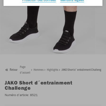
Page
Retour
Hommes
Highlights
JAKO Short d´entraînment Challenge
d'accueil
JAKO
Short d´entraînment
Challenge
Numéro d’article:
8521