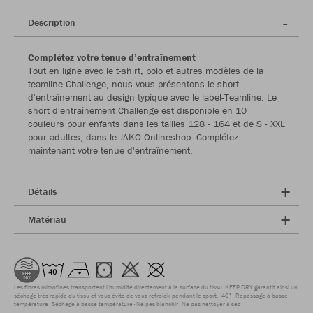
Description
Complétez votre tenue d’entraînement
Tout en ligne avec le t-shirt, polo et autres modèles de la
teamline Challenge, nous vous présentons le short
d'entraînement au design typique avec le label-Teamline. Le
short d'entraînement Challenge est disponible en 10
couleurs pour enfants dans les tailles 128 - 164 et de S - XXL
pour adultes, dans le JAKO-Onlineshop. Complétez
maintenant votre tenue d'entraînement.
Détails
Matériau
Les fibres microfines transportent l'humidité directement à la surface du tissu. KEEP DRY garantit ainsi un
séchage très rapide du tissu et vous évite de vous refroidir pendant le sport.
40°
Repassage à basse
température
Séchage à basse température
Ne pas blanchir
Ne pas nettoyer à sec