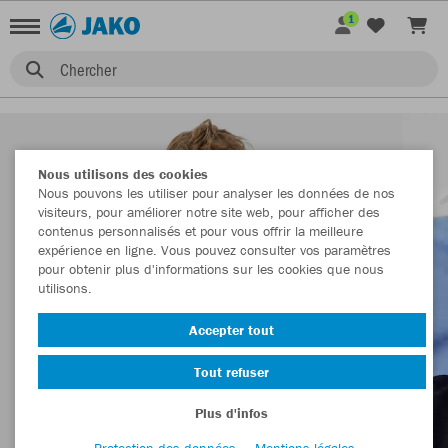
1
Chercher
Nous utilisons des cookies
Nous pouvons les utiliser pour analyser les données de nos
visiteurs, pour améliorer notre site web, pour afficher des
contenus personnalisés et pour vous offrir la meilleure
expérience en ligne. Vous pouvez consulter vos paramètres
pour obtenir plus d'informations sur les cookies que nous
utilisons.
Accepter tout
Tout refuser
Plus d'infos
Protection des données
Mentions légales