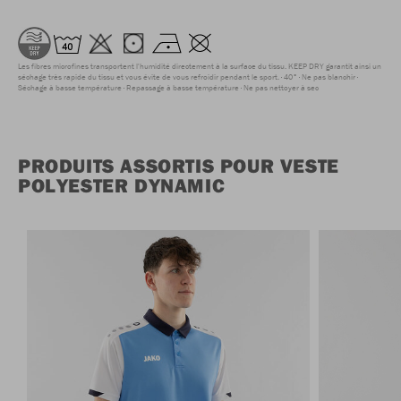
Les fibres microfines transportent l'humidité directement à la surface du tissu. KEEP DRY garantit ainsi un
séchage très rapide du tissu et vous évite de vous refroidir pendant le sport.
40°
Ne pas blanchir
Séchage à basse température
Repassage à basse température
Ne pas nettoyer à sec
PRODUITS ASSORTIS POUR VESTE
POLYESTER DYNAMIC