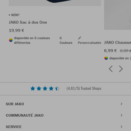
NEW!
JAKO Sac à dos One
19,99 €
disponible en 6 couleurs
6
JAKO Chausset
différentes
Couleurs
Personnalisable
6,99 €
9,99 
disponible en 
(
4,61
/5) Trusted Shops
SUR JAKO
COMMUNAUTÉ JAKO
SERVICE