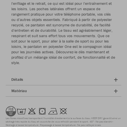
l'enfilage et le retrait, ce qui est idéal pour l'entraînement et
les loisirs. Les poches latérales offrent un espace de
rangement pratique pour votre téléphone portable, vos clés
ou d'autres objets essentiels. Fabriqué à partir de polyester
recyclé, ce pantalon est synonyme de durabilité, de facilité
d'entretien et de durabilité. Le tissu est agréablement léger,
respirant et suit sans effort tous vos mouvements. Que ce
soit pour le sport, pour aller à la salle de sport ou pour les
loisirs, le pantalon en polyester One est le compagnon idéal
pour les journées actives. Découvrez-le dès maintenant et
profitez d'un mélange idéal de confort, de fonctionnalité et de
style.
Détails
Matériau
Les fibres microfines transportent l'humidité directement à la surface du tissu. KEEP DRY garantit ainsi un
séchage très rapide du tissu et vous évite de vous refroidir pendant le sport.
40°
Ne pas blanchir
Séchage à basse température
Repassage à basse température
Ne pas nettoyer à sec