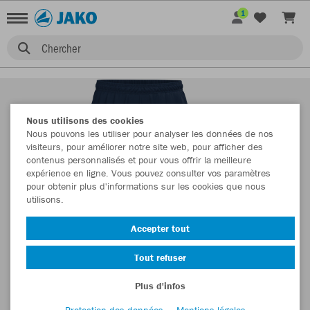
1
Chercher
Nous utilisons des cookies
Nous pouvons les utiliser pour analyser les données de nos
visiteurs, pour améliorer notre site web, pour afficher des
contenus personnalisés et pour vous offrir la meilleure
expérience en ligne. Vous pouvez consulter vos paramètres
pour obtenir plus d'informations sur les cookies que nous
utilisons.
Accepter tout
Tout refuser
Plus d'infos
Protection des données
Mentions légales