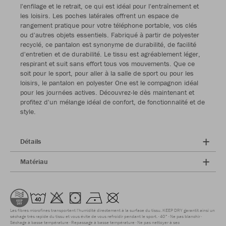
l'enfilage et le retrait, ce qui est idéal pour l'entraînement et
les loisirs. Les poches latérales offrent un espace de
rangement pratique pour votre téléphone portable, vos clés
ou d'autres objets essentiels. Fabriqué à partir de polyester
recyclé, ce pantalon est synonyme de durabilité, de facilité
d'entretien et de durabilité. Le tissu est agréablement léger,
respirant et suit sans effort tous vos mouvements. Que ce
soit pour le sport, pour aller à la salle de sport ou pour les
loisirs, le pantalon en polyester One est le compagnon idéal
pour les journées actives. Découvrez-le dès maintenant et
profitez d'un mélange idéal de confort, de fonctionnalité et de
style.
Détails
Matériau
Les fibres microfines transportent l'humidité directement à la surface du tissu. KEEP DRY garantit ainsi un
séchage très rapide du tissu et vous évite de vous refroidir pendant le sport.
40°
Ne pas blanchir
Séchage à basse température
Repassage à basse température
Ne pas nettoyer à sec