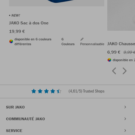
NEW!
JAKO Sac à dos One
19,99 €
disponible en 6 couleurs
6
JAKO Chausset
différentes
Couleurs
Personnalisable
6,99 €
9,99 
disponible en 
(
4,61
/5) Trusted Shops
SUR JAKO
COMMUNAUTÉ JAKO
SERVICE