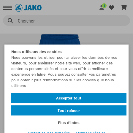
1
Chercher
Nous utilisons des cookies
Nous pouvons les utiliser pour analyser les données de nos
visiteurs, pour améliorer notre site web, pour afficher des
contenus personnalisés et pour vous offrir la meilleure
expérience en ligne. Vous pouvez consulter vos paramètres
pour obtenir plus d'informations sur les cookies que nous
utilisons.
Accepter tout
Tout refuser
Plus d'infos
Protection des données
Mentions légales