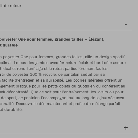
it de retour
polyester One pour femmes, grandes tailles – Élégant,
et durable
n polyester One pour femmes, grandes tailles, allie un design sportif
optimal. Le bas des jambes avec fermeture éclair et bord-côte assure
idéal et rend l'enfilage et le retrait particulièrement faciles.
rtir de polyester 100 % recyclé, ce pantalon séduit par sa
 facilité d'entretien et sa durabilité. Les poches latérales offrent un
gement pratique pour les petits objets du quotidien ou confèrent au
ook décontracté. Que ce soit pour l'entraînement, les loisirs ou pour
le de sport, ce pantalon t'accompagne tout au long de la journée avec
ionnalité. Découvre-le dès maintenant et profite du mélange parfait
et durabilité.