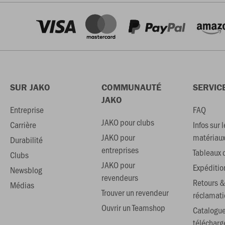
SUR JAKO
COMMUNAUTÉ
SERVIC
JAKO
Entreprise
FAQ
JAKO pour clubs
Carrière
Infos sur l
JAKO pour
matériau
Durabilité
entreprises
Tableaux d
Clubs
JAKO pour
Expéditio
Newsblog
revendeurs
Retours &
Médias
Trouver un revendeur
réclamati
Ouvrir un Teamshop
Catalogu
téléchar