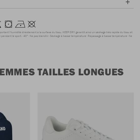
sportent l'humidité directement à la surface du tissu. KEEP DRY garantit ainsi un séchage très rapide du tissu et
r pendant le sport.
40°
Ne pas blanchir
Séchage à basse température
Repassage à basse température
Ne
FEMMES TAILLES LONGUES