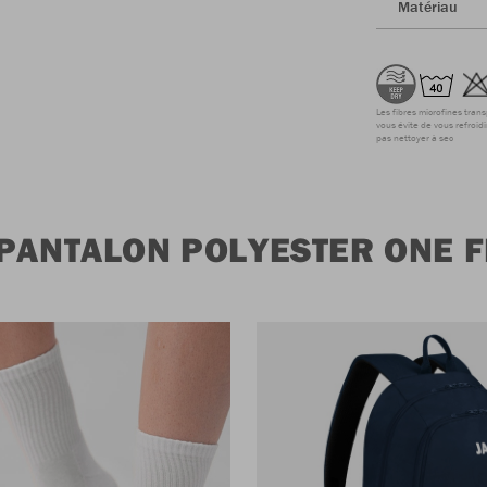
Matériau
Les fibres microfines tran
vous évite de vous refroidi
pas nettoyer à sec
 PANTALON POLYESTER ONE 