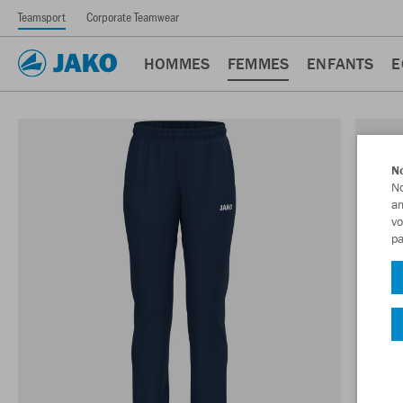
Teamsport
Corporate Teamwear
HOMMES
FEMMES
ENFANTS
E
No
No
am
vo
pa