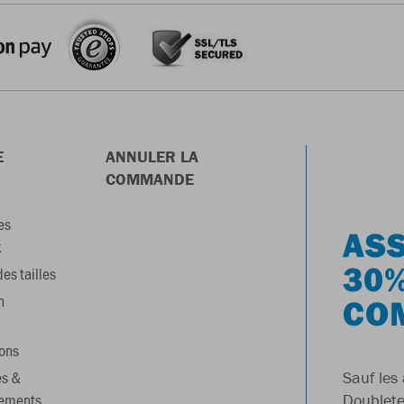
E
ANNULER LA
COMMANDE
es
ASS
x
30%
es tailles
n
CO
ons
es &
Sauf les 
gements
Doublete