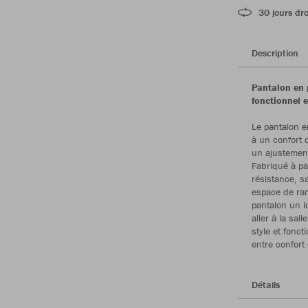
30 jours dro
Description
Pantalon en 
fonctionnel 
Le pantalon e
à un confort 
un ajustement 
Fabriqué à pa
résistance, sa
espace de ran
pantalon un l
aller à la sal
style et fonct
entre confort 
Détails