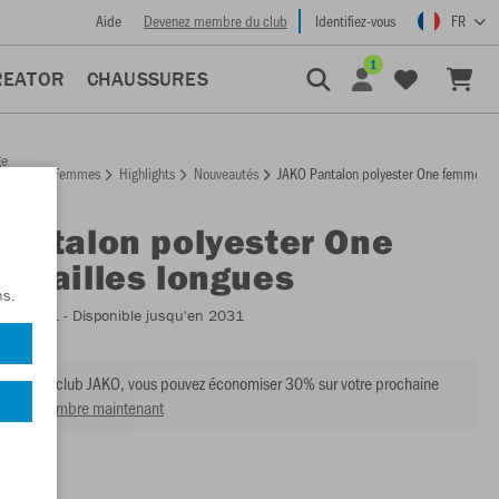
Aide
Devenez membre du club
Identifiez-vous
FR
1
REATOR
CHAUSSURES
ge
Femmes
Highlights
Nouveautés
JAKO Pantalon polyester One femmes ta
ccueil
Pantalon polyester One
 tailles longues
ns.
:
9200DL
- Disponible jusqu'en 2031
mbre du club JAKO, vous pouvez économiser 30% sur votre prochaine
venir membre maintenant