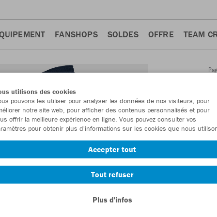
QUIPEMENT
FANSHOPS
SOLDES
OFFRE
TEAM C
Pa
Retour
d'a
us utilisons des cookies
JAKO
us pouvons les utiliser pour analyser les données de nos visiteurs, pour
éliorer notre site web, pour afficher des contenus personnalisés et pour
femmes
us offrir la meilleure expérience en ligne. Vous pouvez consulter vos
ramètres pour obtenir plus d'informations sur les cookies que nous utiliso
Numéro d’article
Accepter tout
En tant que me
Tout refuser
commande.
De
Plus d'infos