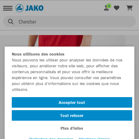
1
Chercher
Nous utilisons des cookies
Nous pouvons les utiliser pour analyser les données de nos
visiteurs, pour améliorer notre site web, pour afficher des
contenus personnalisés et pour vous offrir la meilleure
expérience en ligne. Vous pouvez consulter vos paramètres
pour obtenir plus d'informations sur les cookies que nous
utilisons.
Accepter tout
Tout refuser
Plus d'infos
Protection des données
Mentions légales