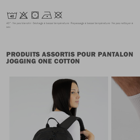
40°
Ne pas blanchir
Séchage à basse température
Repassage à basse température
Ne pas nettoyer à
sec
PRODUITS ASSORTIS POUR PANTALON
JOGGING ONE COTTON