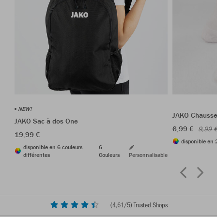
NEW!
JAKO Chausset
JAKO Sac à dos One
6,99 €
9,99 
19,99 €
disponible en 
disponible en 6 couleurs
6
différentes
Couleurs
Personnalisable
(
4,61
/5) Trusted Shops