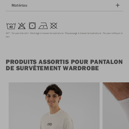
Matériau
40°
Ne pas blanchir
Séchage à basse température
Repassage à basse température
Ne pas nettoyer à
sec
PRODUITS ASSORTIS POUR PANTALON
DE SURVÊTEMENT WARDROBE