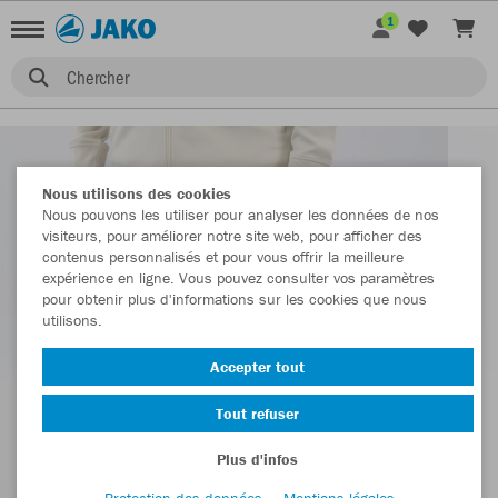
1
Chercher
Nous utilisons des cookies
Nous pouvons les utiliser pour analyser les données de nos
visiteurs, pour améliorer notre site web, pour afficher des
contenus personnalisés et pour vous offrir la meilleure
expérience en ligne. Vous pouvez consulter vos paramètres
pour obtenir plus d'informations sur les cookies que nous
utilisons.
Accepter tout
Tout refuser
Plus d'infos
Protection des données
Mentions légales