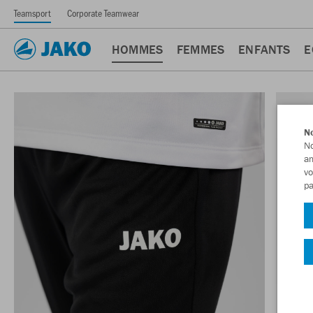
Teamsport
Corporate Teamwear
HOMMES
FEMMES
ENFANTS
E
No
No
am
vo
pa