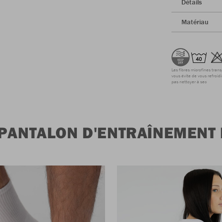
Détails
Matériau
Les fibres microfines tran
vous évite de vous refroidi
pas nettoyer à sec
PANTALON D'ENTRAÎNEMENT 