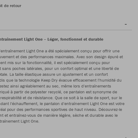
it de retour
ntraînement Light One – Léger, fonctionnel et durable
'entraînement Light One a été spécialement conçu pour offrir une
ouvement et des performances maximales. Avec son design épuré et
ccent mis sur la fonctionnalité, il est spécialement conçu pour
t sans poches latérales, pour un confort optimal et une liberté de
ale. La taille élastique assure un ajustement et un confort
dis que la technologie Keep Dry évacue efficacement l'humidité du
estez ainsi agréablement au sec, même lors d'entraînements
briqué à partir de polyester recyclé, ce pantalon est synonyme de
 respirabilité et de résistance. Que ce soit à la salle de sport, sur le
ndant l'échauffement, le pantalon d'entraînement Light One est votre
al pour des performances sportives de haut niveau. Découvrez-le
t et entraînez-vous de manière légère, sèche et durable avec le
traînement Light One.