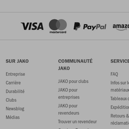
SUR JAKO
COMMUNAUTÉ
SERVIC
JAKO
Entreprise
FAQ
JAKO pour clubs
Carrière
Infos sur l
JAKO pour
matériau
Durabilité
entreprises
Tableaux d
Clubs
JAKO pour
Expéditio
Newsblog
revendeurs
Retours &
Médias
Trouver un revendeur
réclamati