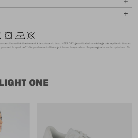
sportent l'humidité directement à la surface du tissu. KEEP DRY garantit ainsi un séchage très rapide du tissu et
r pendant le sport.
40°
Ne pas blanchir
Séchage à basse température
Repassage à basse température
Ne
LIGHT ONE