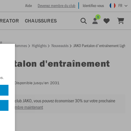
Aide
Devenez membre du club
Identifiez-vous
FR
1
CREATOR
CHAUSSURES
ge
Hommes
Highlights
Nouveautés
JAKO Pantalon d'entraînement Light O
ccueil
Pantalon d'entraînement
One
ns.
:
8300
- Disponible jusqu'en 2031
mbre du club JAKO, vous pouvez économiser 30% sur votre prochaine
venir membre maintenant