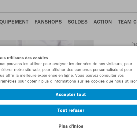
QUIPEMENT
FANSHOPS
SOLDES
ACTION
TEAM 
Pa
Retour
d'a
us utilisons des cookies
JAKO
us pouvons les utiliser pour analyser les données de nos visiteurs, pour
éliorer notre site web, pour afficher des contenus personnalisés et pour
Light 
us offrir la meilleure expérience en ligne. Vous pouvez consulter vos
ramètres pour obtenir plus d'informations sur les cookies que nous utiliso
Numéro d’article
Accepter tout
En tant que me
Tout refuser
commande.
De
Plus d'infos