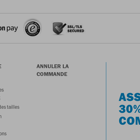
E
ANNULER LA
COMMANDE
es
ASS
x
30%
es tailles
n
CO
ons