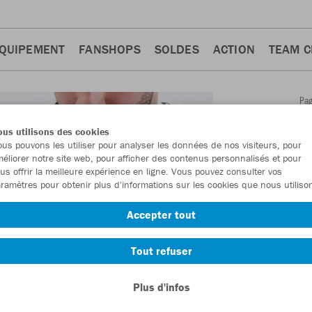
QUIPEMENT
FANSHOPS
SOLDES
ACTION
TEAM 
Pa
Retour
d'a
us utilisons des cookies
JAKO
us pouvons les utiliser pour analyser les données de nos visiteurs, pour
éliorer notre site web, pour afficher des contenus personnalisés et pour
court
us offrir la meilleure expérience en ligne. Vous pouvez consulter vos
ramètres pour obtenir plus d'informations sur les cookies que nous utiliso
Numéro d’article
Accepter tout
En tant que me
Tout refuser
commande.
De
Plus d'infos