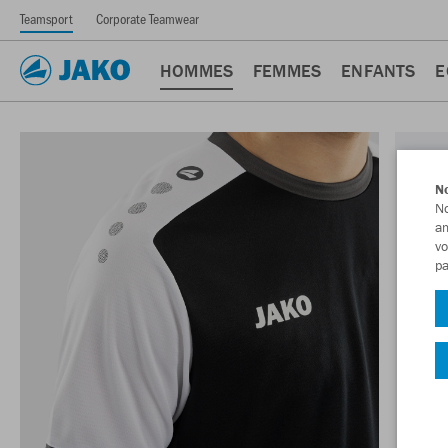
Teamsport
Corporate Teamwear
HOMMES
FEMMES
ENFANTS
E
No
No
am
vo
pa