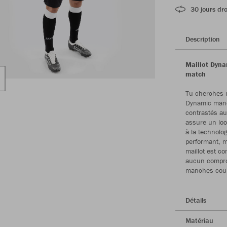
30 jours dro
Description
Maillot Dyn
match
Tu cherches u
Dynamic manch
contrastés au
assure un loo
à la technolo
performant, mê
maillot est c
aucun comprom
manches court
Détails
Matériau