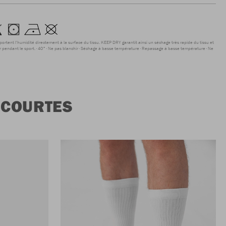
sportent l'humidité directement à la surface du tissu. KEEP DRY garantit ainsi un séchage très rapide du tissu et
r pendant le sport.
40°
Ne pas blanchir
Séchage à basse température
Repassage à basse température
Ne
 COURTES