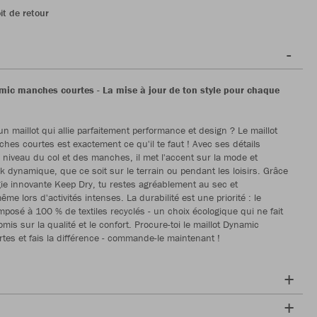
it de retour
amic manches courtes
- La mise à jour de ton style pour chaque
n maillot qui allie parfaitement performance et design ? Le maillot
es courtes est exactement ce qu'il te faut ! Avec ses détails
 niveau du col et des manches, il met l'accent sur la mode et
k dynamique, que ce soit sur le terrain ou pendant les loisirs. Grâce
gie innovante Keep Dry, tu restes agréablement au sec et
me lors d'activités intenses. La durabilité est une priorité : le
omposé à 100 % de textiles recyclés - un choix écologique qui ne fait
is sur la qualité et le confort. Procure-toi le maillot Dynamic
es et fais la différence - commande-le maintenant !