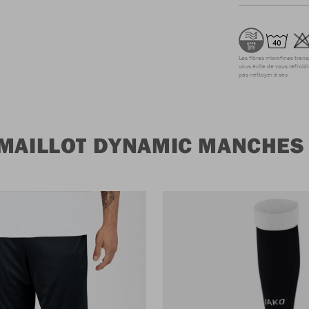
Les fibres microfines tran
vous évite de vous refroidi
pas nettoyer à sec
 MAILLOT DYNAMIC MANCHES