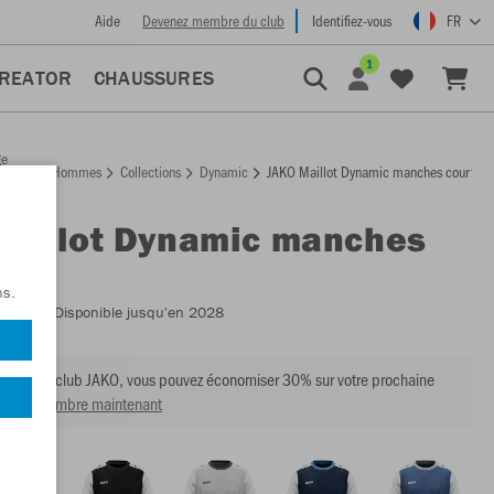
Aide
Devenez membre du club
Identifiez-vous
FR
1
CREATOR
CHAUSSURES
ge
Hommes
Collections
Dynamic
JAKO Maillot Dynamic manches courtes
ccueil
Maillot Dynamic manches
es
ns.
:
4270
- Disponible jusqu'en 2028
mbre du club JAKO, vous pouvez économiser 30% sur votre prochaine
venir membre maintenant