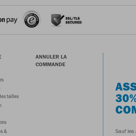
E
ANNULER LA
COMMANDE
es
ASS
x
30%
es tailles
n
CO
ons
es &
Sauf les 