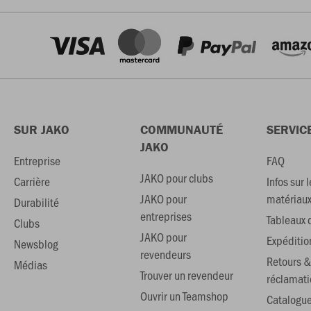
SUR JAKO
COMMUNAUTÉ
SERVIC
JAKO
Entreprise
FAQ
JAKO pour clubs
Carrière
Infos sur l
JAKO pour
matériau
Durabilité
entreprises
Tableaux d
Clubs
JAKO pour
Expéditio
Newsblog
revendeurs
Retours &
Médias
Trouver un revendeur
réclamati
Ouvrir un Teamshop
Catalogu